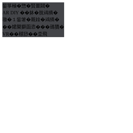
鈭箏極�惣�賢畺閮�
AR DIY ��躰�脫䲮獢�
璈�１鈭箸�厩鍂�䲮獢�
��𡝗㮾擗函恣���䲮獢�
VR��𥟇挱��坔飛