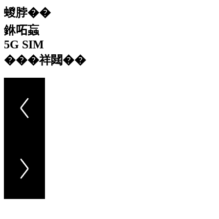
蝬脖��
銝𠰴蝱
5G SIM
���祥閮��