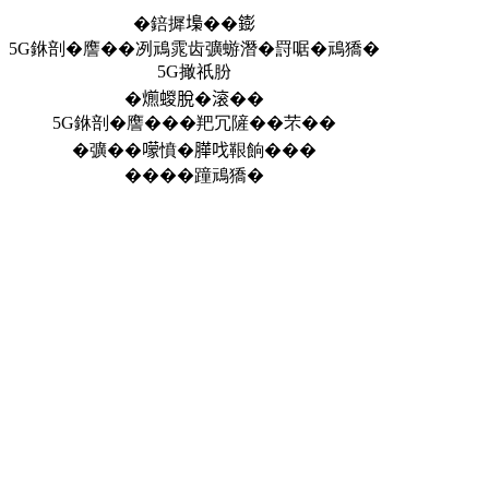
�錇摨𡏭��𨭌
5G銝剖�譍��冽䲮雿齿彍蝣潛�罸啹�䲮獢�
5G撖祇朌
�𤐄蝬脫�滚��
5G銝剖�譍���羓冗隡��芣��
�彍��𡁏憤�𦠜𠯫鞎餉���
����蹱䲮獢�