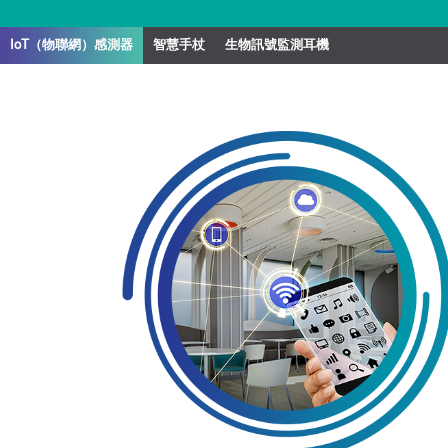
IoT（物聯網）感測器
智慧手杖
生物訊號監測耳機