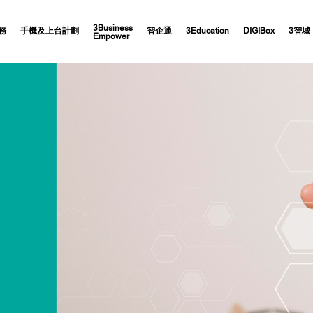
3Business
務
手機及上台計劃
智企通
3Education
DIGIBox
3智城
Empower