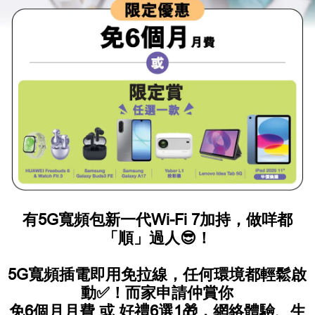
有5G寬頻包新一代Wi-Fi 7加持，做咩都
「順」過人😎！
5G寬頻插電即用免拉線，任何環境都輕鬆啟
動✅！而家申請仲賞你
免6個月月費 或 好禮6選1🎁，網絡體驗、生