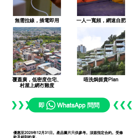
無需拉線，插電即用
一人一寬頻，網速自肥
覆蓋廣，低密度住宅、
唔洗焗捱貴Plan
村屋上網冇難度
❯❯❯
❮❮❮
即
WhatsApp 問問
優惠至2025年12月31日。產品圖片只供參考。須簽指定合約。受條
款及細則約束。