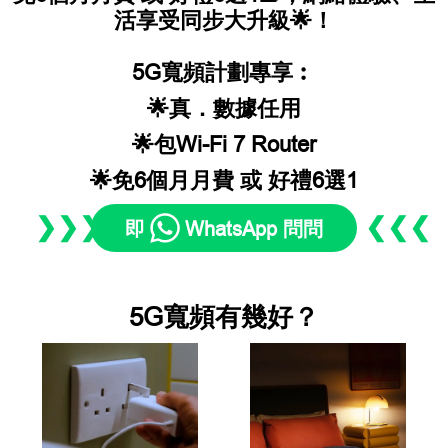
活享受同步大升級🌟！
5G寬頻計劃專享︰
🌟真．數據任用
🌟包
Wi-Fi 7
Router
🌟免6個月月費 或 好禮6選1
❯❯❯
❮❮❮
即
WhatsApp 問問
5G寬頻有幾好？