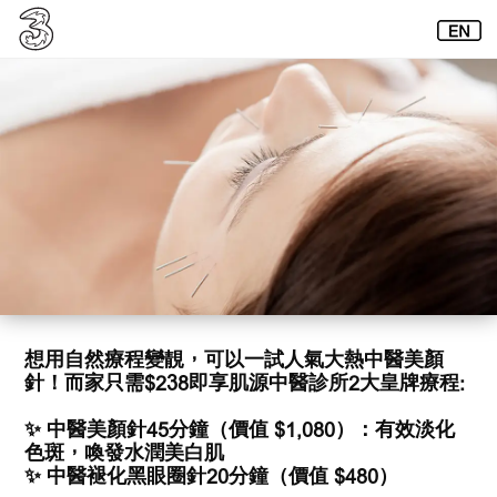
想用自然療程變靚，可以一試人氣大熱中醫美顏
針！而家只需$238即享肌源中醫診所2大皇牌療程:
✨ 中醫美顏針45分鐘（價值 $1,080）：有效淡化
色斑，喚發水潤美白肌
✨ 中醫褪化黑眼圈針20分鐘（價值 $480）