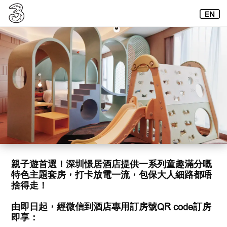
親子遊首選！深圳憬居酒店提供一系列童趣滿分嘅
特色主題套房，打卡放電一流，包保大人細路都唔
捨得走！
由即日起，經微信到酒店專用訂房號QR code訂房
即享：