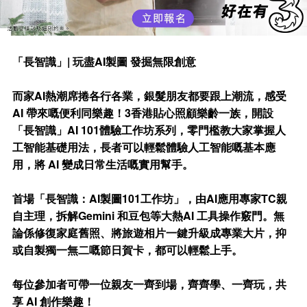
「長智識」| 玩盡AI製圖 發掘無限創意
而家AI熱潮席捲各行各業，銀髮朋友都要跟上潮流，感受
AI 帶來嘅便利同樂趣！3香港貼心照顧樂齡一族，開設
「長智識」AI 101體驗工作坊系列，零門檻教大家掌握人
工智能基礎用法，長者可以輕鬆體驗人工智能嘅基本應
用，將 AI 變成日常生活嘅實用幫手。
首場「長智識：AI製圖101工作坊」，由AI應用專家TC親
自主理，拆解Gemini 和豆包等大熱AI 工具操作竅門。無
論係修復家庭舊照、將旅遊相片一鍵升級成專業大片，抑
或自製獨一無二嘅節日賀卡，都可以輕鬆上手。
每位參加者可帶一位親友一齊到場，齊齊學、一齊玩，共
享 AI 創作樂趣！