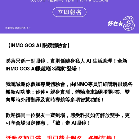
【INMO GO3 AI 眼鏡體驗會】
睇落只係一副眼鏡，實則係隨身私人 AI 生活助理！全新
INMO GO3 AI眼鏡喺 3獨家*登場！
我哋誠邀你參加專屬體驗會，由INMO專員詳細講解眼鏡各
嶄新AI功能；你仲可親身實測，體驗廣東話即問即答、雙
向即時外語翻譯及實時導航等多項智慧功能！
歡迎攜同一位親友一齊到場，感受科技如何解放雙手，更
可享會場限定優惠，「戴」走 AI眼鏡！
活動名額已滿，現已截止報名。多謝支持！