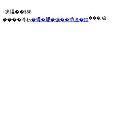
+瘥𤩺��$58
���, 穢
����朞秐
�𧋦�𧑐�彍��帋遙�鍂