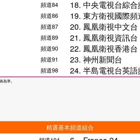
18. 中央電視台綜
頻道84
19. 東方衛視國際頻
頻道86
20. 鳳凰衛視中文台
頻道87
21. 鳳凰衛視資訊台
頻道89
22. 鳳凰衛視香港台
頻道90
23. 神州新聞台
頻道91
24. 半島電視台英
頻道98
公佈為準。
精選基本頻道組合
6. France 24
頻道104