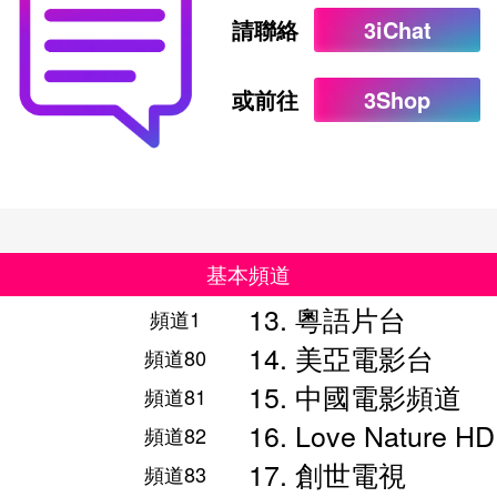
請聯絡
3iChat
或前往
3Shop
基本頻道
13. 粵語片台
頻道1
14. 美亞電影台
頻道80
15. 中國電影頻道
頻道81
16. Love Nature HD
頻道82
17. 創世電視
頻道83