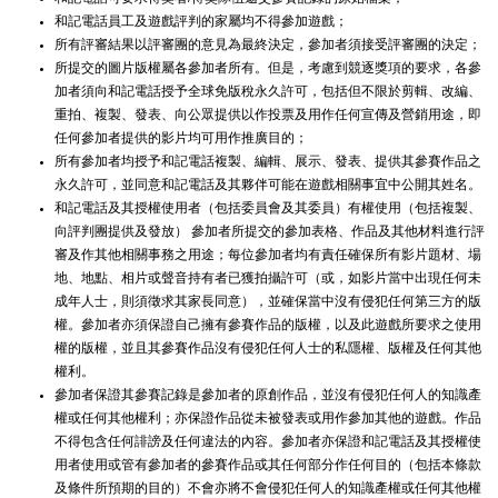
和記電話員工及遊戲評判的家屬均不得參加遊戲；
所有評審結果以評審團的意見為最終決定，參加者須接受評審團的決定；
所提交的圖片版權屬各參加者所有。但是，考慮到競逐獎項的要求，各參
加者須向和記電話授予全球免版稅永久許可，包括但不限於剪輯、改編、
重拍、複製、發表、向公眾提供以作投票及用作任何宣傳及營銷用途，即
任何參加者提供的影片均可用作推廣目的；
所有參加者均授予和記電話複製、編輯、展示、發表、提供其參賽作品之
永久許可，並同意和記電話及其夥伴可能在遊戲相關事宜中公開其姓名。
和記電話及其授權使用者（包括委員會及其委員）有權使用（包括複製、
向評判團提供及發放） 參加者所提交的參加表格、作品及其他材料進行評
審及作其他相關事務之用途；每位參加者均有責任確保所有影片題材、場
地、地點、相片或聲音持有者已獲拍攝許可（或，如影片當中出現任何未
成年人士，則須徵求其家長同意），並確保當中沒有侵犯任何第三方的版
權。參加者亦須保證自己擁有參賽作品的版權，以及此遊戲所要求之使用
權的版權，並且其參賽作品沒有侵犯任何人士的私隱權、版權及任何其他
權利。
參加者保證其參賽記錄是參加者的原創作品，並沒有侵犯任何人的知識產
權或任何其他權利；亦保證作品從未被發表或用作參加其他的遊戲。作品
不得包含任何誹謗及任何違法的內容。參加者亦保證和記電話及其授權使
用者使用或管有參加者的參賽作品或其任何部分作任何目的（包括本條款
及條件所預期的目的）不會亦將不會侵犯任何人的知識產權或任何其他權