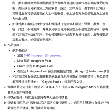
利。參加者將應要求就因參與是次遊戲所引起的侵權行為或可能遭受的危
害，而招致任何來自第三方的索償、訴訟、法律責任、要求向和記電話、
其職員及為其提供服務的人士作出彌償，使上述各方免受損害及為上述各
方作出抗辯。
如發現參加者的記錄中包含不雅題材（包括但不限於：淫褻、暴力、色
情、誹謗、不良意識、侮辱成分或任何具爭議性及不適當之內容等）或有
損和記電話利益的字詞，本公司將刪除作品而不會另行通知，及有權取消
其參加資格，並保留追究權利。
作品規格：
參加者必須：
追蹤
3HK Instagram (3hongkong)
Like 指定 Instagram Post
Share 指定 Instagram Post
在指定 Instagram Post 留言回覆指定問題，再 tag 3位 Instagram 朋友
和記電話將會按是次遊戲要求揀選最具創意答案的15個得獎者，每位得獎
者可獲得指定禮物：「City As Studio」標準門票 2 張。
遊戲結果公佈日期：將於 2023 年 4 月 6 日於 3HK Instagram Story 公佈得獎
名單及通知得獎者。
領獎的安排、時間及地點將有專人通知得獎者。
得獎者須同意於領獎時由和記電話拍攝領獎照片，並同意主辦單位有權於任何
渠道使用及發放，惟只限於宣傳目的。