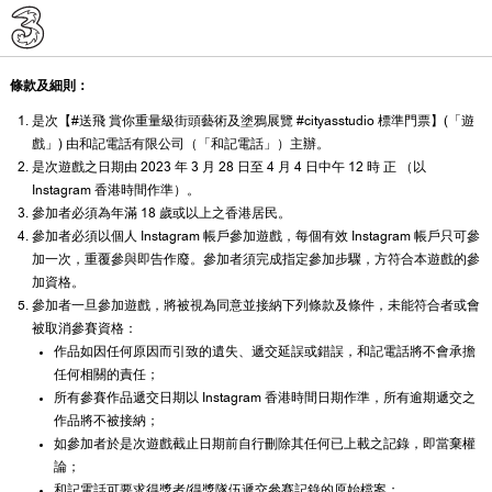
條款及細則：
是次【#送飛 賞你重量級街頭藝術及塗鴉展覽 #cityasstudio 標準門票】(「遊
戲」) 由和記電話有限公司（「和記電話」）主辦。
是次遊戲之日期由 2023 年 3 月 28 日至 4 月 4 日中午 12 時 正 （以
Instagram 香港時間作準）。
參加者必須為年滿 18 歲或以上之香港居民。
參加者必須以個人 Instagram 帳戶參加遊戲，每個有效 Instagram 帳戶只可參
加一次，重覆參與即告作廢。參加者須完成指定參加步驟，方符合本遊戲的參
加資格。
參加者一旦參加遊戲，將被視為同意並接納下列條款及條件，未能符合者或會
被取消參賽資格：
作品如因任何原因而引致的遺失、遞交延誤或錯誤，和記電話將不會承擔
任何相關的責任；
所有參賽作品遞交日期以 Instagram 香港時間日期作準，所有逾期遞交之
作品將不被接納；
如參加者於是次遊戲截止日期前自行刪除其任何已上載之記錄，即當棄權
論；
和記電話可要求得獎者/得獎隊伍遞交參賽記錄的原始檔案；