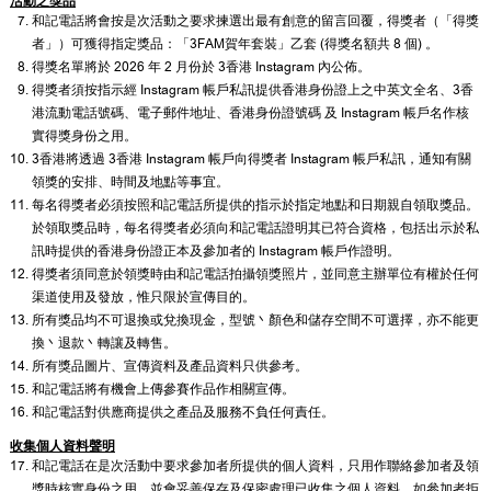
活動之獎品
和記電話將會按是次活動之要求揀選出最有創意的留言回覆，得獎者（「得獎
者」）可獲得指定獎品：「3FAM賀年套裝」乙套 (得獎名額共 8 個) 。
得獎名單將於 2026 年 2 月份於 3香港 Instagram 內公佈。
得獎者須按指示經 Instagram 帳戶私訊提供香港身份證上之中英文全名、3香
港流動電話號碼、電子郵件地址、香港身份證號碼 及 Instagram 帳戶名作核
實得獎身份之用。
3香港將透過 3香港 Instagram 帳戶向得獎者 Instagram 帳戶私訊，通知有關
領獎的安排、時間及地點等事宜。
每名得獎者必須按照和記電話所提供的指示於指定地點和日期親自領取獎品。
於領取獎品時，每名得獎者必須向和記電話證明其已符合資格，包括出示於私
訊時提供的香港身份證正本及參加者的 Instagram 帳戶作證明。
得獎者須同意於領獎時由和記電話拍攝領獎照片，並同意主辦單位有權於任何
渠道使用及發放，惟只限於宣傳目的。
所有獎品均不可退換或兌換現金，型號丶顏色和儲存空間不可選擇，亦不能更
換丶退款丶轉讓及轉售。
所有獎品圖片、宣傳資料及產品資料只供參考。
和記電話將有機會上傳參賽作品作相關宣傳。
和記電話對供應商提供之產品及服務不負任何責任。
收集個人資料聲明
和記電話在是次活動中要求參加者所提供的個人資料，只用作聯絡參加者及領
獎時核實身份之用，並會妥善保存及保密處理已收集之個人資料。如參加者拒