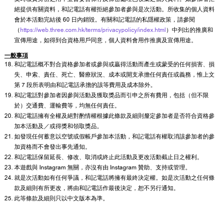
絕提供有關資料，和記電話有權拒絕參加者參與是次活動。所收集的個人資料
會於本活動完結後 60 日內銷毀。有關和記電話的私隱權政策，請參閱
（
https://web.three.com.hk/terms/privacypolicy/index.html
）中列出的推廣和
宣傳用途，如得到合資格用戶同意，個人資料會用作推廣及宣傳用途。
一般事項
和記電話概不對合資格參加者或參與或贏得活動而產生或蒙受的任何損害、損
失、申索、責任、死亡、醫療狀況、成本或開支承擔任何責任或義務，惟上文
第 7 段所表明由和記電話承擔的該等費用及成本除外。
和記電話對參加者因參與活動及獲取獎品而引申之所有費用，包括（但不限
於）交通費、運輸費等，均無任何責任。
和記電話擁有全權及絕對酌情權根據此條款及細則釐定參加者是否符合資格參
加本活動及／或得獎和領取獎品。
如發現任何蓄意以空號或假帳戶參加本活動，和記電話有權取消該參加者的參
加資格而不會發出事先通知。
和記電話保留延長、修改、取消或終止此活動及更改活動截止日之權利。
本遊戲與 Instagram 無關，亦沒有由 Instagram 贊助、支持或管理。
就是次活動如有任何爭議，和記電話將擁有最終決定權。如是次活動之任何條
款及細則有所更改，將由和記電話作最後決定，恕不另行通知。
此等條款及細則只以中文版本為準。