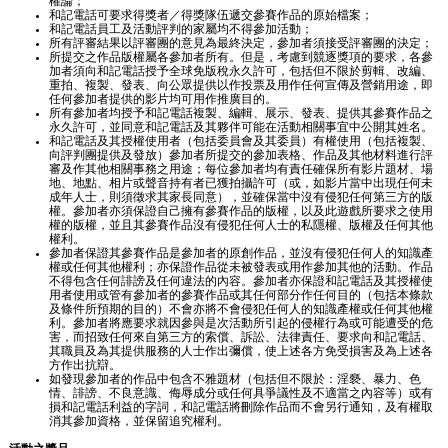
權論；
和記電話可要求得獎者／得獎隊伍遞交參賽作品的原始檔案；
和記電話員工及活動評判的家屬均不得參加活動；
所有評審結果以評審團的意見為最終決定，參加者須接受評審團的決定；
所提交之作品版權屬各參加者所有。但是，考慮到競逐獎項的要求，各參
加者須向和記電話授予全球免版稅永久許可，包括但不限於剪輯、改編、
重拍、複製、發表、向公眾提供以作投票及用作任何宣傳及營銷用途，即
任何參加者提供的影片均可用作推廣目的。
所有參加者均授予和記電話複製、編輯、展示、發表、提供其參賽作品之
永久許可，並同意和記電話及其夥伴可能在活動相關事宜中公開其姓名。
和記電話及其授權使用者（包括委員會及其委員）有權使用（包括複製、
向評判團提供及發放）參加者所提交的參加表格、作品及其他材料進行評
審及作其他相關事務之用途；每位參加者均有責任確保所有影片題材、場
地、地點、相片或聲音持有者已獲拍攝許可（或，如影片當中出現任何未
成年人士，則須徵求其家長同意），並確保當中沒有侵犯任何第三方的版
權。參加者亦須保證自己擁有參賽作品的版權，以及此遊戲所要求之使用
權的版權，並且其參賽作品沒有侵犯任何人士的私隱權、版權及任何其他
權利。
參加者保證其參賽作品是參加者的原創作品，並沒有侵犯任何人的知識產
權或任何其他權利；亦保證作品從未被發表或用作參加其他的活動。作品
不得包含任何誹謗及任何違法的內容。參加者亦保證和記電話及其授權使
用者使用或管有參加者的參賽作品或其任何部分作任何目的（包括本條款
及條件所預期的目的）不會亦將不會侵犯任何人的知識產權或任何其他權
利。參加者將應要求就因參與是次活動所引起的侵權行為或可能遭受的危
害，而招致任何來自第三方的索償、訴訟、法律責任、要求向和記電話、
其職員及為其提供服務的人士作出彌償，使上述各方免受損害及為上述各
方作出抗辯。
如發現參加者的作品中包含不雅題材（包括但不限於：淫褻、暴力、色
情、誹謗、不良意識、侮辱成分或任何具爭議性及不適當之內容等）或有
損和記電話利益的字詞，和記電話將刪除作品而不會另行通知，及有權取
消其參加資格，並保留追究權利。