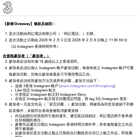
【新春Giveaway】條款及細則：
是次活動由和記電話有限公司（「和記電話」）主辦。
是次活動之日期由 2026 年 2 月 3 日至 2026 年 2 月 8 日晚上 11 時 59 分
（以 Instagram 香港時間作準）。
合資格參加者（「參加者」）
參加者必須為年滿 18 歲或以上之香港居民。
參加者必須以個人 Instagram 帳戶參加活動，每個有效之 Instagram 帳戶可重
複參加活動，但每位參加者最多只可獲得獎品乙份。
參加者必須依照參加方法完成所有步驟，參加方法如下：
追蹤 3香港 Instagram 帳戶 (
www.instagram.com/3hongkong
)
Like 指定 Instagram 帖文
分享指定 Instagram 帖文到 Instagram Story
在指定 Instagram 帖文留言回覆指定問題，再 tag 3位 Instagram 朋友
參加者一旦提交作品（「留言回覆」）參加活動，將被視為同意並接納下列條
款及條件，未能符合者或會被取消參賽資格：
作品如因任何原因而引致的遺失、遞交延誤或錯誤，和記電話將不會承擔
任何相關的責任；
參賽作品遞交日期以 Instagram 香港時間日期作準，所有逾期遞交之作品
將不被接納；
如參加者於是次活動之截止日期前自行刪除其任何已上載之作品，即當棄