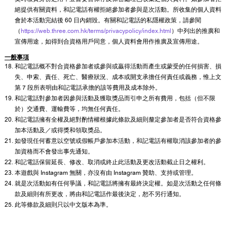
絕提供有關資料，和記電話有權拒絕參加者參與是次活動。所收集的個人資料
會於本活動完結後 60 日內銷毀。有關和記電話的私隱權政策，請參閱
（
https://web.three.com.hk/terms/privacypolicy/index.html
）中列出的推廣和
宣傳用途，如得到合資格用戶同意，個人資料會用作推廣及宣傳用途。
一般事項
和記電話概不對合資格參加者或參與或贏得活動而產生或蒙受的任何損害、損
失、申索、責任、死亡、醫療狀況、成本或開支承擔任何責任或義務，惟上文
第 7 段所表明由和記電話承擔的該等費用及成本除外。
和記電話對參加者因參與活動及獲取獎品而引申之所有費用，包括（但不限
於）交通費、運輸費等，均無任何責任。
和記電話擁有全權及絕對酌情權根據此條款及細則釐定參加者是否符合資格參
加本活動及／或得獎和領取獎品。
如發現任何蓄意以空號或假帳戶參加本活動，和記電話有權取消該參加者的參
加資格而不會發出事先通知。
和記電話保留延長、修改、取消或終止此活動及更改活動截止日之權利。
本遊戲與 Instagram 無關，亦沒有由 Instagram 贊助、支持或管理。
就是次活動如有任何爭議，和記電話將擁有最終決定權。如是次活動之任何條
款及細則有所更改，將由和記電話作最後決定，恕不另行通知。
此等條款及細則只以中文版本為準。