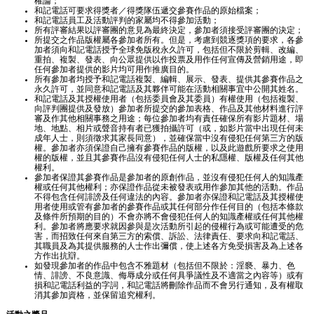
權論；
和記電話可要求得獎者／得獎隊伍遞交參賽作品的原始檔案；
和記電話員工及活動評判的家屬均不得參加活動；
所有評審結果以評審團的意見為最終決定，參加者須接受評審團的決定；
所提交之作品版權屬各參加者所有。但是，考慮到競逐獎項的要求，各參
加者須向和記電話授予全球免版稅永久許可，包括但不限於剪輯、改編、
重拍、複製、發表、向公眾提供以作投票及用作任何宣傳及營銷用途，即
任何參加者提供的影片均可用作推廣目的。
所有參加者均授予和記電話複製、編輯、展示、發表、提供其參賽作品之
永久許可，並同意和記電話及其夥伴可能在活動相關事宜中公開其姓名。
和記電話及其授權使用者（包括委員會及其委員）有權使用（包括複製、
向評判團提供及發放）參加者所提交的參加表格、作品及其他材料進行評
審及作其他相關事務之用途；每位參加者均有責任確保所有影片題材、場
地、地點、相片或聲音持有者已獲拍攝許可（或，如影片當中出現任何未
成年人士，則須徵求其家長同意），並確保當中沒有侵犯任何第三方的版
權。參加者亦須保證自己擁有參賽作品的版權，以及此遊戲所要求之使用
權的版權，並且其參賽作品沒有侵犯任何人士的私隱權、版權及任何其他
權利。
參加者保證其參賽作品是參加者的原創作品，並沒有侵犯任何人的知識產
權或任何其他權利；亦保證作品從未被發表或用作參加其他的活動。作品
不得包含任何誹謗及任何違法的內容。參加者亦保證和記電話及其授權使
用者使用或管有參加者的參賽作品或其任何部分作任何目的（包括本條款
及條件所預期的目的）不會亦將不會侵犯任何人的知識產權或任何其他權
利。參加者將應要求就因參與是次活動所引起的侵權行為或可能遭受的危
害，而招致任何來自第三方的索償、訴訟、法律責任、要求向和記電話、
其職員及為其提供服務的人士作出彌償，使上述各方免受損害及為上述各
方作出抗辯。
如發現參加者的作品中包含不雅題材（包括但不限於：淫褻、暴力、色
情、誹謗、不良意識、侮辱成分或任何具爭議性及不適當之內容等）或有
損和記電話利益的字詞，和記電話將刪除作品而不會另行通知，及有權取
消其參加資格，並保留追究權利。