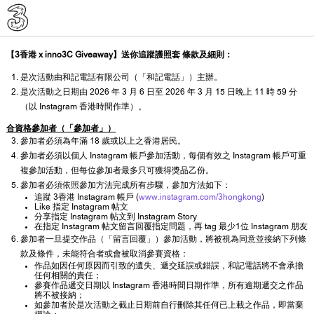
【3香港 x inno3C Giveaway】送你追蹤護照套 條款及細則：
是次活動由和記電話有限公司（「和記電話」）主辦。
是次活動之日期由 2026 年 3 月 6 日至 2026 年 3 月 15 日晚上 11 時 59 分
（以 Instagram 香港時間作準）。
合資格參加者（「參加者」）
參加者必須為年滿 18 歲或以上之香港居民。
參加者必須以個人 Instagram 帳戶參加活動，每個有效之 Instagram 帳戶可重
複參加活動，但每位參加者最多只可獲得獎品乙份。
參加者必須依照參加方法完成所有步驟，參加方法如下：
追蹤 3香港 Instagram 帳戶 (
www.instagram.com/3hongkong
)
Like 指定 Instagram 帖文
分享指定 Instagram 帖文到 Instagram Story
在指定 Instagram 帖文留言回覆指定問題，再 tag 最少1位 Instagram 朋友
參加者一旦提交作品（「留言回覆」）參加活動，將被視為同意並接納下列條
款及條件，未能符合者或會被取消參賽資格：
作品如因任何原因而引致的遺失、遞交延誤或錯誤，和記電話將不會承擔
任何相關的責任；
參賽作品遞交日期以 Instagram 香港時間日期作準，所有逾期遞交之作品
將不被接納；
如參加者於是次活動之截止日期前自行刪除其任何已上載之作品，即當棄