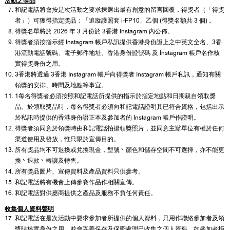
活動之獎品
和記電話將會按是次活動之要求揀選出最有創意的留言回覆，得獎者（「得獎
者」）可獲得指定獎品：「追蹤護照套 i-FP10」乙個 (得獎名額共 3 個) 。
得獎名單將於 2026 年 3 月份於 3香港 Instagram 內公佈。
得獎者須按指示經 Instagram 帳戶私訊提供香港身份證上之中英文全名、3香
港流動電話號碼、電子郵件地址、香港身份證號碼 及 Instagram 帳戶名作核
實得獎身份之用。
3香港將透過 3香港 Instagram 帳戶向得獎者 Instagram 帳戶私訊，通知有關
領獎的安排、時間及地點等事宜。
1每名得獎者必須按照和記電話所提供的指示於指定地點和日期親自領取獎
品。於領取獎品時，每名得獎者必須向和記電話證明其已符合資格，包括出示
於私訊時提供的香港身份證正本及參加者的 Instagram 帳戶作證明。
得獎者須同意於領獎時由和記電話拍攝領獎照片，並同意主辦單位有權於任何
渠道使用及發放，惟只限於宣傳目的。
所有獎品均不可退換或兌換現金，型號丶顏色和儲存空間不可選擇，亦不能更
換丶退款丶轉讓及轉售。
所有獎品圖片、宣傳資料及產品資料只供參考。
和記電話將有機會上傳參賽作品作相關宣傳。
和記電話對供應商提供之產品及服務不負任何責任。
收集個人資料聲明
和記電話在是次活動中要求參加者所提供的個人資料，只用作聯絡參加者及領
獎時核實身份之用，並會妥善保存及保密處理已收集之個人資料。如參加者拒