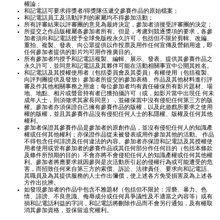
權論；
和記電話可要求得獎者/得獎隊伍遞交參賽作品的原始檔案；
和記電話員工及活動評判的家屬均不得參加活動；
所有評審結果以評審團的意見為最終決定，參加者須接受評審團的決定；
所提交之作品版權屬各參加者所有。但是，考慮到競逐獎項的要求，各參
加者須向和記電話授予全球免版稅永久許可，包括但不限於剪輯、改編、
重拍、複製、發表、向公眾提供以作投票及用作任何宣傳及營銷用途，即
任何參加者提供的影片均可用作推廣目的。
所有參加者均授予和記電話複製、編輯、展示、發表、提供其參賽作品之
永久許可，並同意和記電話及其夥伴可能在活動相關事宜中公開其姓名。
和記電話及其授權使用者（包括委員會及其委員）有權使用（包括複製、
向評判團提供及發放）參加者所提交的參加表格、作品及其他材料進行評
審及作其他相關事務之用途；每位參加者均有責任確保所有影片題材、場
地、地點、相片或聲音持有者已獲拍攝許可（或，如影片當中出現任 何未
成年人士，則須徵求其家長同意），並確保當中沒有侵犯任何第三方的版
權。參加者亦須保證自己擁有參賽作品的版權，以及此遊戲所要求之使用
權的版權，並且其參賽作品沒有侵犯任何人士的私隱權、版權及任何其他
權利。
參加者保證其參賽作品是參加者的原創作品，並沒有侵犯任何人的知識產
權或任何其他權利；亦保證作品從未被發表或用作參加其他的活動。 作品
不得包含任何誹謗及任何違法的內容。參加者亦保證和記電話及其授權使
用者使用或管有參加者的參賽作品或其任何部分作任何目的（包括本條款
及條件所預期的目的）不會亦將不會侵犯任何人的知識產權或任何其他權
利。參加者將應要求就因參與是次活動所引起的侵權行為或可能遭受的危
害，而招致任何來自第三方的索償、訴訟、法律責任、要求向和記電話、
其職員及為其提供服務的人士作出彌償，使上述各方免受損害及為上述各
方作出抗辨。
如發現參加者的作品中包含不雅題材（包括但不限於：淫褻、暴力、色
情、誹謗、不良意識、侮辱成分或任何具爭議性及不適當之內容等）或有
損和記電話利益的字詞，和記電話將刪除作品而不會另行通知，及有權取
消其參加資格，並保留追究權利。