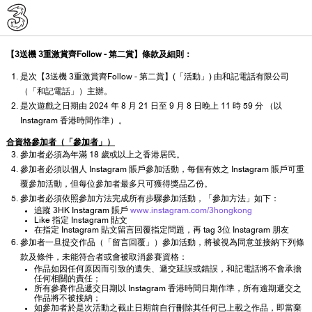
【3送機 3重激賞齊Follow - 第二賞】條款及細則：
是次【3送機 3重激賞齊Follow - 第二賞】(「活動」) 由和記電話有限公司
（「和記電話」）主辦。
是次遊戲之日期由 2024 年 8 月 21 日至 9 月 8 日晚上 11 時 59 分 （以
Instagram 香港時間作準）。
合資格參加者（「參加者」）
參加者必須為年滿 18 歲或以上之香港居民。
參加者必須以個人 Instagram 賬戶參加活動，每個有效之 Instagram 賬戶可重
覆參加活動，但每位參加者最多只可獲得獎品乙份。
參加者必須依照參加方法完成所有步驟參加活動，「參加方法」如下：
追蹤 3HK Instagram 賬戶
www.instagram.com/3hongkong
Like 指定 Instagram 貼文
在指定 Instagram 貼文留言回覆指定問題，再 tag 3位 Instagram 朋友
參加者一旦提交作品（「留言回覆」）參加活動，將被視為同意並接納下列條
款及條件，未能符合者或會被取消參賽資格：
作品如因任何原因而引致的遺失、遞交延誤或錯誤，和記電話將不會承擔
任何相關的責任；
所有參賽作品遞交日期以 Instagram 香港時間日期作準，所有逾期遞交之
作品將不被接納；
如參加者於是次活動之截止日期前自行刪除其任何已上載之作品，即當棄