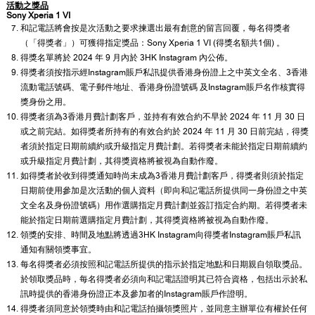
活動之獎品
Sony Xperia 1 VI
和記電話將會按是次活動之要求揀選出最有創意的留言回覆，每名得獎者
（「得獎者」）可獲得指定獎品：Sony Xperia 1 VI (得獎名額共1個) 。
得獎名單將於 2024 年 9 月內於 3HK Instagram 內公佈。
得獎者須按指示經Instagram賬戶私訊提供香港身份證上之中英文全名、3香港
流動電話號碼、電子郵件地址、香港身份證號碼 及Instagram賬戶名作核實得
獎身份之用。
得獎者須為3香港月費計劃客戶，並持有有效合約不早於 2024 年 11 月 30 日
或之前完結。如得獎者所持有的有效合約於 2024 年 11 月 30 日前完結，得獎
者須於指定日期前續約或升級指定月費計劃。若得獎者未能於指定日期前續約
或升級指定月費計劃，其得獎資格將被視為自動作廢。
如得獎者於收到得獎通知時尚未成為3香港月費計劃客戶，得獎者則須於指定
日期前使用參加是次活動的個人資料（即向和記電話所提供同一身份證之中英
文全名及身份證號碼）用作選購指定月費計劃並簽訂指定合約期。若得獎者未
能於指定日期前選購指定月費計劃，其得獎資格將被視為自動作廢。
領獎的安排、時間及地點將透過3HK Instagram向得獎者Instagram賬戶私訊
通知有關領獎事宜。
每名得獎者必須按照和記電話所提供的指示於指定地點和日期親自領取獎品。
於領取獎品時，每名得獎者必須向和記電話證明其已符合資格，包括出示於私
訊時提供的香港身份證正本及參加者的Instagram賬戶作證明。
得獎者須同意於領獎時由和記電話拍攝領獎照片，並同意主辦單位有權於任何