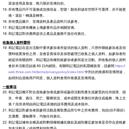
渠道使用及發放，惟只限於宣傳目的。
所有獎品均不可退換或兌換現金，型號丶顏色和儲存空間不可選擇，亦不能更
換丶退款丶轉讓及轉售。
所有獎品圖片、宣傳資料及產品資料只供參考。
和記電話將有機會上傳參賽作品作相關宣傳。
和記電話對供應商提供之產品及服務不負任何責任。
收集個人資料聲明
和記電話在是次活動中要求參加者所提供的個人資料，只用作聯絡參加者及領
獎時核實身份之用，並會妥善保存及保密處理已收集之個人資料。如參加者拒
絕提供有關資料，和記電話有權拒絕參加者參與是次活動。所收集的個人資料
會於本活動完結後 60 日內銷毀。有關和記電話的私隱權政策，請參閱
https://
web.three.com.hk/terms/privacypolicy/index.html
中列出的推廣和宣傳用途，
如得到合資格用戶同意，個人資料會用作推廣及宣傳用途。
一般事項
和記電話概不對合資格參加者或參與或贏得活動而產生或蒙受的任何損害、損
失、申索、責任、死亡、醫療狀況、成本或開支承擔任何責任或義務，惟上文
第 7 段所表明由和記電話承擔的該等費用及成本除外。
和記電話對參加者因參與活動及獲取獎品而引申之所有費用，包括(但不限於)
交通費、運輸費等，均無任何責任。
和記電話擁有全權及絕對酌情權根據此條款及細則釐定參加者是否符合資格參
加本活動及／或得獎和領取獎品。