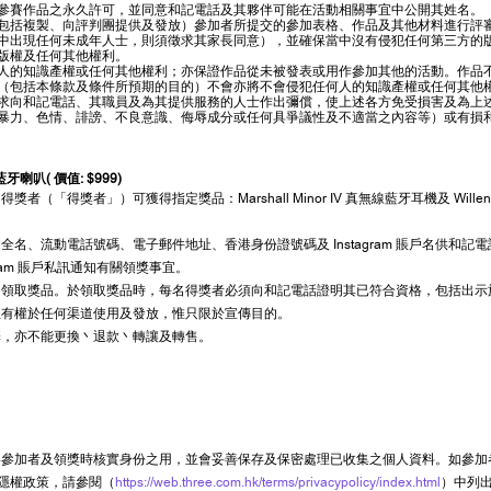
參賽作品之永久許可，並同意和記電話及其夥伴可能在活動相關事宜中公開其姓名。
包括複製、向評判團提供及發放）參加者所提交的參加表格、作品及其他材料進行評
中出現任何未成年人士，則須徵求其家長同意），並確保當中沒有侵犯任何第三方的
版權及任何其他權利。
人的知識產權或任何其他權利；亦保證作品從未被發表或用作參加其他的活動。作品
（包括本條款及條件所預期的目的）不會亦將不會侵犯任何人的知識產權或任何其他
求向和記電話、其職員及為其提供服務的人士作出彌償，使上述各方免受損害及為上
暴力、色情、誹謗、不良意識、侮辱成分或任何具爭議性及不適當之內容等）或有損
攜式藍牙喇叭( 價值: $999)
獎者」）可獲得指定獎品：Marshall Minor IV 真無線藍牙耳機及 Willen 
英文全名、流動電話號碼、電子郵件地址、香港身份證號碼及 Instagram 賬戶名供和
agram 賬戶私訊通知有關領獎事宜。
取獎品。於領取獎品時，每名得獎者必須向和記電話證明其已符合資格，包括出示於私訊時
位有權於任何渠道使用及發放，惟只限於宣傳目的。
擇，亦不能更換丶退款丶轉讓及轉售。
絡參加者及領獎時核實身份之用，並會妥善保存及保密處理已收集之個人資料。如參加
私隱權政策，請參閱（
https://web.three.com.hk/terms/privacypolicy/index.html
）中列