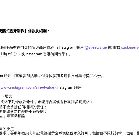
len II 便攜式藍牙喇叭】條款及細則：
如對相關產品有任何疑問請與商戶聯絡 （Instagram 賬戶
@streetvalue
或 電郵
customers
11 時 59 分（以 Instagram 香港時間作準）。
tagram 賬戶可重覆參加活動，但每位參加者最多只可獲得獎品乙份。
如下：
(
www.instagram.com/streetvalue
) Instagram 賬戶
am 朋友
並接納下列條款及條件，未能符合者或會被取消參賽資格：
將不會承擔任何相關的責任；
所有逾期遞交之作品將不被接納；
品，即當棄權論；
團的決定；
要求，各參加者須向和記電話授予全球免版稅永久許可，包括但不限於剪輯、改編、