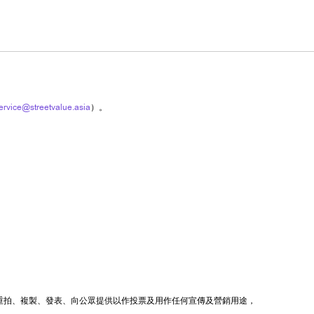
ervice@streetvalue.asia
）。
重拍、複製、發表、向公眾提供以作投票及用作任何宣傳及營銷用途，