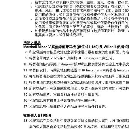
所有參加者均授予和記電話複製、編輯、展示、發表、提供其
和記電話及其授權使用者（包括委員會及其委員）有權使用（
場地、地點、相片或聲音持有者已獲拍攝許可（或，如影片當
使用權的版權，並且其參賽作品沒有侵犯任何人士的私隱權、
參加者保證其參賽作品是參加者的原創作品，並沒有侵犯任何
使用者使用或管有參加者的參賽作品或其任何部分作任何目的
的危害，而招致任何來自第三方的索償、訴訟、法律責任、要
如發現參加者的作品中包含不雅題材（包括但不限於：淫褻、
消其參加資格，並保留追究權利。
活動之獎品
Marshall Minor IV 真無線藍牙耳機 (價值: $1,159) 及 Willen II 便
和記電話將會按是次活動之要求揀選出最有創意的留言回覆，每名得獎者（「得
得獎名單將於 2025 年 1 月內於 3HK Instagram 內公佈。
得獎者須按指示經 Instagram 賬戶私訊提供香港身份證上之中
領獎的安排、時間及地點將透過 3HK Instagram 向得獎者 Inst
每名得獎者必須按照和記電話所提供的指示於指定地點和日期親自領
得獎者須同意於領獎時由和記電話拍攝領獎照片，並同意主辦單
所有獎品均不可退換或兌換現金，型號丶顏色和儲存空間不可選
所有獎品圖片、宣傳資料及產品資料只供參考。
和記電話將有機會上傳參賽作品作相關宣傳。
和記電話對供應商提供之產品及服務不負任何責任。
收集個人資料聲明
和記電話在是次活動中要求參加者所提供的個人資料，只用作聯
集的個人資料會於本活動完結後 60 日內銷毀。有關和記電話的