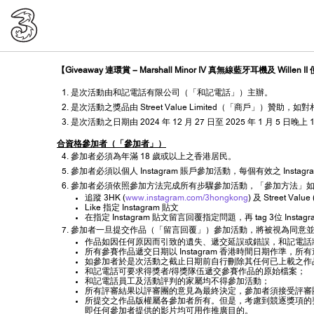
【Giveaway 連環賞 – Marshall Minor IV 真無線藍牙耳機及 Wil
是次活動由和記電話有限公司（「和記電話」）主辦。
是次活動之獎品由 Street Value Limited（「商戶」）贊助，
是次活動之日期由 2024 年 12 月 27 日至 2025 年 1 月 5 日晚上 
合資格參加者（「參加者」）
參加者必須為年滿 18 歲或以上之香港居民。
參加者必須以個人 Instagram 賬戶參加活動，每個有效之 Ins
參加者必須依照參加方法完成所有步驟參加活動，「參加方法」
追蹤 3HK (
www.instagram.com/3hongkong
) 及 Street Value 
Like 指定 Instagram 貼文
在指定 Instagram 貼文留言回覆指定問題，再 tag 3位 Instagr
參加者一旦提交作品（「留言回覆」）參加活動，將被視為同意
作品如因任何原因而引致的遺失、遞交延誤或錯誤，和記電話
所有參賽作品遞交日期以 Instagram 香港時間日期作準，
如參加者於是次活動之截止日期前自行刪除其任何已上載之作
和記電話可要求得獎者/得獎隊伍遞交參賽作品的原始檔案；
和記電話員工及活動評判的家屬均不得參加活動；
所有評審結果以評審團的意見為最終決定，參加者須接受評審
所提交之作品版權屬各參加者所有。但是，考慮到競逐獎項的
即任何參加者提供的影片均可用作推廣目的。