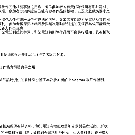
審及作其他相關事務之用途；每位參加者均有責任確保所有影片題材、
版權。參加者亦須保證自己擁有參賽作品的版權，以及此遊戲所要求之
不得包含任何誹謗及任何違法的內容。參加者亦保證和記電話及其授權
權利。參加者將應要求就因參與是次活動所引起的侵權行為或可能遭受
述各方作出抗辨。
和記電話利益的字詞，和記電話將刪除作品而不會另行通知，及有權取
II 便攜式藍牙喇叭乙個 (得獎名額共1個) 。
記電話作核實得獎身份之用。
提供的香港身份證正本及參加者的 Instagram 賬戶作證明。
者拒絕提供有關資料，和記電話有權拒絕參加者參與是次活動。所收
出的推廣和宣傳用途，如得到合資格用戶同意，個人資料會用作推廣及