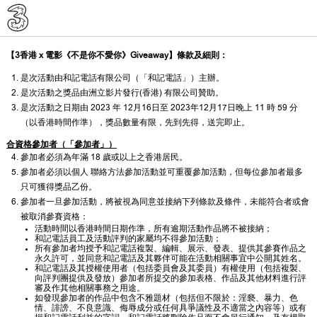
【3香港 x 電影《不是你不愛你》Giveaway】條款及細則：
是次活動由和記電話有限公司（「和記電話」）主辦。
是次活動之獎品由洲立影片發行(香港) 有限公司贊助。
是次活動之日期由 2023 年 12月16日至 2023年12月17日晚上 11 時 59 分
（以香港時間作準），獎品數量有限，先到先得，送完即止。
合資格參加者（「參加者」）
參加者必須為年滿 18 歲或以上之香港居民。
參加者必須以個人 聯絡方法參加活動並可重覆參加活動，但每位參加者最多
只可獲得獎品乙份。
參加者一旦參加活動，將被視為同意並接納下列條款及條件，未能符合者或會
被取消參賽資格：
活動時間以香港時間日期作準，所有逾期活動作品將不被接納；
和記電話員工及活動評判的家屬均不得參加活動；
所有參加者均授予和記電話複製、編輯、展示、發表、提供其參賽作品之
永久許可，並同意和記電話及其夥伴可能在活動相關事宜中公開其姓名。
和記電話及其授權使用者（包括委員會及其委員）有權使用（包括複製、
向評判團提供及發放）參加者所提交的參加表格、作品及其他材料進行評
審及作其他相關事務之用途。
如發現參加者的作品中包含不雅題材（包括但不限於：淫褻、暴力、色
情、誹謗、不良意識、侮辱成分或任何具爭議性及不適當之內容等）或有