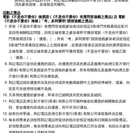
損和記電話利益的字詞，和記電話將刪除作品而不會另行通知，及有權取
消其參加資格，並保留追究權利。
活動之獎品
電影《不是你不愛你》換票證 (《不是你不愛你》有獎問答遊戲之獎品) 及 電影
《不是你不愛你》海報 (「考」多阿寶呀! 競猜遊戲之獎品)
所有《不是你不愛你》有獎問答遊戲參加者須於指定3香港門市觀看指定影片
並回答相關指定問題，回答正確答案之參加者即可獲得電影《不是你不愛你》
門票換票證2張（「優惠」）；所有「考」多阿寶呀! 競猜遊戲參加者須於指定
3香港門市查看指定網站上之競猜素材，並透過3香港店員所提供的選擇題猜出
正確答案，回答正確答案之參加者即可獲得電影《不是你不愛你》海報乙限
（「優惠」）。
和記電話只提供此優惠的資訊。此優惠所涉及的產品及服務均由洲立影片發行
(香港) 有限公司直接提供予合資格的參加者，所有有關責任及義務均由洲立影
片發行(香港) 有限公司全權負責。
和記電話就此優惠所涉及的任何或所有數碼媒體中之資料的準確性、遺漏、內
容及可供使用情況概不負責。
凡享用此優惠的參加者，即表示已細閱及同意此條款及細則。
和記電話及洲立影片發行(香港) 有限公司可隨時修改此優惠的相關條款及細
則、更改優惠內容或終止此優惠，而不作另行通知。
如有任何爭議，和記電話及洲立影片發行(香港) 有限公司保留最終決定權。
每名得獎者必須按照和記電話所提供的指示於指定地點和日期親自領取獎品。
於領取獎品時，每名得獎者必須向和記電話證明其已符合資格，包括出示參加
遊戲時提供的個人資料作證明。