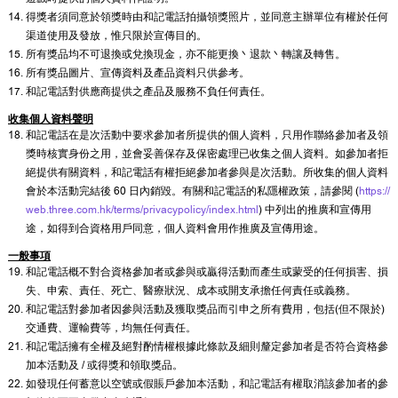
得獎者須同意於領獎時由和記電話拍攝領獎照片，並同意主辦單位有權於任何
渠道使用及發放，惟只限於宣傳目的。
所有獎品均不可退換或兌換現金，亦不能更換丶退款丶轉讓及轉售。
所有獎品圖片、宣傳資料及產品資料只供參考。
和記電話對供應商提供之產品及服務不負任何責任。
收集個人資料聲明
和記電話在是次活動中要求參加者所提供的個人資料，只用作聯絡參加者及領
獎時核實身份之用，並會妥善保存及保密處理已收集之個人資料。如參加者拒
絕提供有關資料，和記電話有權拒絕參加者參與是次活動。所收集的個人資料
會於本活動完結後 60 日內銷毀。有關和記電話的私隱權政策，請參閱 (
https://
web.three.com.hk/terms/privacypolicy/index.html
) 中列出的推廣和宣傳用
途，如得到合資格用戶同意，個人資料會用作推廣及宣傳用途。
一般事項
和記電話概不對合資格參加者或參與或贏得活動而產生或蒙受的任何損害、損
失、申索、責任、死亡、醫療狀況、成本或開支承擔任何責任或義務。
和記電話對參加者因參與活動及獲取獎品而引申之所有費用，包括(但不限於)
交通費、運輸費等，均無任何責任。
和記電話擁有全權及絕對酌情權根據此條款及細則釐定參加者是否符合資格參
加本活動及 / 或得獎和領取獎品。
如發現任何蓄意以空號或假賬戶參加本活動，和記電話有權取消該參加者的參