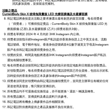
損和記電話利益的字詞，和記電話將刪除作品而不會另行通知，及有權取
消其參加資格，並保留追究權利。
活動之獎品
CurrentBody Skin X 彼得兔限量版 LED 光療面膜儀及水凝膠面膜
和記電話將會按是次活動之要求揀選出最有創意的留言回覆，每名得獎者
（「得獎者」）可獲得指定獎品：CurrentBody Skin X 彼得兔限量版 LED 光
療面膜儀 (乙部) 及水凝膠面膜 (乙片) (得獎名額共3個) 。
得獎名單將於 2024 年 4 月內於 3HK Instagram 內公佈。
得獎者須按指示經Instagram賬戶私訊提供香港身份證上之中英文全名、流動
電話號碼、電子郵件地址、香港身份證號碼首4位數字連英文字母及Instagram
賬戶名供和記電話核實得獎身份之用。
領獎的安排、時間及地點將透過3HK Instagram向得獎者Instagram賬戶私訊
通知有關領獎事宜。
每名得獎者必須按照和記電話所提供的指示於指定地點和日期親自領取獎品。
於領取獎品時，每名得獎者必須向和記電話證明其已符合資格，包括出示於私
訊時提供的香港身份證正本及參加者的Instagram賬戶作證明。
得獎者須同意於領獎時由和記電話拍攝領獎照片，並同意主辦單位有權於任何
渠道使用及發放，惟只限於宣傳目的。
所有獎品均不可退換或兌換現金，亦不能更換丶退款丶轉讓及轉售。
所有獎品圖片、宣傳資料及產品資料只供參考。
和記電話將有機會上傳參賽作品作相關宣傳。
和記電話對供應商提供之產品及服務不負任何責任。