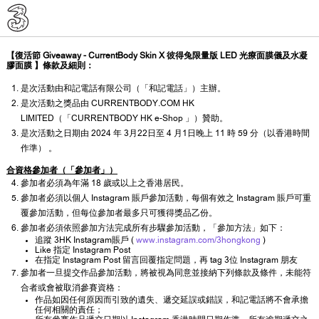
【復活節 Giveaway - CurrentBody Skin X 彼得兔限量版 LED 光療面膜儀及水凝
膠面膜 】條款及細則：
是次活動由和記電話有限公司（「和記電話」）主辦。
是次活動之獎品由 CURRENTBODY.COM HK
LIMITED（「CURRENTBODY HK e-Shop 」）贊助。
是次活動之日期由 2024 年 3月22日至 4 月1日晚上 11 時 59 分（以香港時間
作準） 。
合資格參加者（「參加者」）
參加者必須為年滿 18 歲或以上之香港居民。
參加者必須以個人 Instagram 賬戶參加活動，每個有效之 Instagram 賬戶可重
覆參加活動，但每位參加者最多只可獲得獎品乙份。
參加者必須依照參加方法完成所有步驟參加活動，「參加方法」如下：
追蹤 3HK Instagram賬戶 (
www.instagram.com/3hongkong
)
Like 指定 Instagram Post
在指定 Instagram Post 留言回覆指定問題，再 tag 3位 Instagram 朋友
參加者一旦提交作品參加活動，將被視為同意並接納下列條款及條件，未能符
合者或會被取消參賽資格：
作品如因任何原因而引致的遺失、遞交延誤或錯誤，和記電話將不會承擔
任何相關的責任；