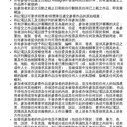
所有參賽作品遞交日期以 Instagram 香港時間日期作準，所有逾期遞交之
作品將不被接納；
如參加者於是次活動之截止日期前自行刪除其任何已上載之作品，即當棄
權論；
和記電話可要求得獎者/得獎隊伍遞交參賽作品的原始檔案；
和記電話員工及活動評判的家屬均不得參加活動；
所有評審結果以評審團的意見為最終決定，參加者須接受評審團的決定；
所提交之作品版權屬各參加者所有。但是，考慮到競逐獎項的要求，各參
加者須向和記電話授予全球免版稅永久許可，包括但不限於剪輯、改編、
重拍、複製、發表、向公眾提供以作投票及用作任何宣傳及營銷用途，即
任何參加者提供的影片均可用作推廣目的。
所有參加者均授予和記電話複製、編輯、展示、發表、提供其參賽作品之
永久許可，並同意和記電話及其夥伴可能在活動相關事宜中公開其姓名。
和記電話及其授權使用者（包括委員會及其委員）有權使用（包括複製、
向評判團提供及發放）參加者所提交的參加表格、作品及其他材料進行評
審及作其他相關事務之用途；每位參加者均有責任確保所有影片題材、場
地、地點、相片或聲音持有者已獲拍攝許可（或，如影片當中出現任 何未
成年人士，則須徵求其家長同意），並確保當中沒有侵犯任何第三方的版
權。參加者亦須保證自己擁有參賽作品的版權，以及此遊戲所要求之使用
權的版權，並且其參賽作品沒有侵犯任何人士的私隱權、版權及任何其他
權利。
參加者保證其參賽作品是參加者的原創作品，並沒有侵犯任何人的知識產
權或任何其他權利；亦保證作品從未被發表或用作參加其他的活動。 作品
不得包含任何誹謗及任何違法的內容。參加者亦保證和記電話及其授權使
用者使用或管有參加者的參賽作品或其任何部分作任何目的（包括本條款
及條件所預期的目的）不會亦將不會侵犯任何人的知識產權或任何其他權
利。參加者將應要求就因參與是次活動所引起的侵權行為或可能遭受的危
害，而招致任何來自第三方的索償、訴訟、法律責任、要求向和記電話、
其職員及為其提供服務的人士作出彌償，使上述各方免受損害及為上述各
方作出抗辨。
如發現參加者的作品中包含不雅題材（包括但不限於：淫褻、暴力、色
情、誹謗、不良意識、侮辱成分或任何具爭議性及不適當之內容等）或有