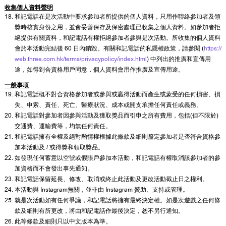
收集個人資料聲明
和記電話在是次活動中要求參加者所提供的個人資料，只用作聯絡參加者及領
獎時核實身份之用，並會妥善保存及保密處理已收集之個人資料。如參加者拒
絕提供有關資料，和記電話有權拒絕參加者參與是次活動。所收集的個人資料
會於本活動完結後 60 日內銷毀。有關和記電話的私隱權政策，請參閱 (
https://
web.three.com.hk/terms/privacypolicy/index.html
) 中列出的推廣和宣傳用
途，如得到合資格用戶同意，個人資料會用作推廣及宣傳用途。
一般事項
和記電話概不對合資格參加者或參與或贏得活動而產生或蒙受的任何損害、損
失、申索、責任、死亡、醫療狀況、成本或開支承擔任何責任或義務。
和記電話對參加者因參與活動及獲取獎品而引申之所有費用，包括(但不限於)
交通費、運輸費等，均無任何責任。
和記電話擁有全權及絕對酌情權根據此條款及細則釐定參加者是否符合資格參
加本活動及 / 或得獎和領取獎品。
如發現任何蓄意以空號或假賬戶參加本活動，和記電話有權取消該參加者的參
加資格而不會發出事先通知。
和記電話保留延長、修改、取消或終止此活動及更改活動截止日之權利。
本活動與 Instagram無關，並非由 Instagram 贊助、支持或管理。
就是次活動如有任何爭議，和記電話將擁有最終決定權。如是次遊戲之任何條
款及細則有所更改，將由和記電話作最後決定，恕不另行通知。
此等條款及細則只以中文版本為準。