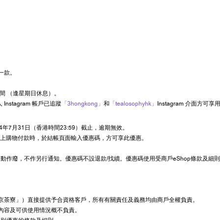
一款。
時間 （逢星期日休息）。
stagram 帳戶已追蹤
「3hongkong」
和
「tealosophyhk」
Instagram 介面方
24年7月31日（香港時間23:59）截止，逾期無效。
hop網上購物付款時，於結帳頁面輸入優惠碼，方可享此優惠。
作廢，不作另行通知。優惠碼不設退款/找續。優惠碼使用受商戶eShop條款及細
京茶寮」）直接提供予合資格客戶，所有有關責任及義務均由商戶全權負責。
內容及可供使用情況概不負責。