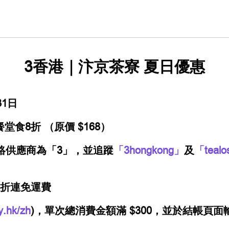
3香港｜汴京茶寮 夏日優惠
31日
餐堂食8折
（原價 $168）
絡供應商為「3」，並追蹤
「3hongkong」
及
「tealo
8 折連免運費
y.hk/zh
)，單次總消費金額滿 $300，並於結帳頁面