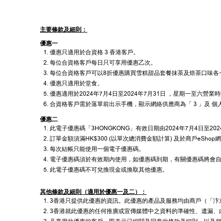
主要條款及細則：
優惠一
優惠只適用於合資格 3 香港客戶。
每位合資格客戶每日只可享用優惠乙次。
每位合資格客戶可以8折優惠購買雪糕甜品套餐抹茶及焙茶口味各
優惠只適用於堂食。
優惠適用於2024年7月4日至2024年7月31日 ，星期一至六營業
合資格客戶需於落單前出示手機，顯示網絡供應商為「 3 」及 個人 In
優惠二
此電子優惠碼「3HONGKONG」有效日期由2024年7月4日至20
訂單金額須滿HK$300 (以單次總消費金額計算) 及於商戶eS
每次結帳只能使用一個電子優惠碼。
電子優惠碼須於有效期內使用，如優惠碼到期，有關優惠碼將會自動
此電子優惠碼不可兌換現金或換取其他優惠。
其他條款及細則（適用於優惠一及二）：
3香港只提供此優惠的資訊。此優惠的產品及服務均由商戶（「汴
3香港就此優惠的任何推廣或宣傳媒體中之資料的準確性、遺漏、