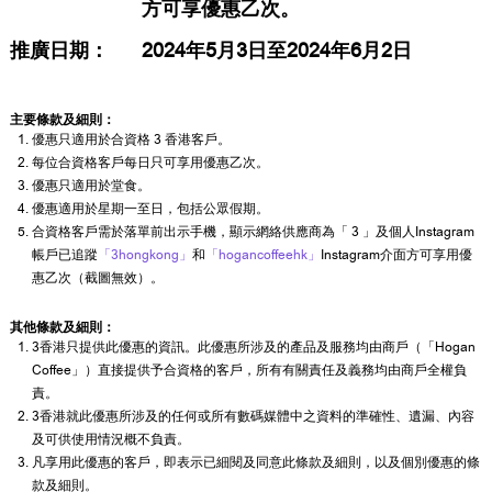
方可享優惠乙次。
推廣日期：
2024年5月3日至2024年6月2日
主要條款及細則：
優惠只適用於合資格 3 香港客戶。
每位合資格客戶每日只可享用優惠乙次。
優惠只適用於堂食。
優惠適用於星期一至日，包括公眾假期。
合資格客戶需於落單前出示手機，顯示網絡供應商為「 3 」及個人Instagram
帳戶已追蹤
「3hongkong」
和
「hogancoffeehk」
Instagram介面方可享用優
惠乙次（截圖無效）。
其他條款及細則：
3香港只提供此優惠的資訊。此優惠所涉及的產品及服務均由商戶（「Hogan
Coffee」）直接提供予合資格的客戶，所有有關責任及義務均由商戶全權負
責。
3香港就此優惠所涉及的任何或所有數碼媒體中之資料的準確性、遺漏、內容
及可供使用情況概不負責。
凡享用此優惠的客戶，即表示已細閱及同意此條款及細則，以及個別優惠的條
款及細則。