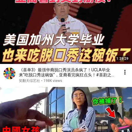
1:39:29
《喜单3》最强华裔脱口秀演员杀疯了！UCLA毕业
来"吃脱口秀这碗饭"，亚裔看完疯狂点头！#喜剧之王
单口季 #脱口秀 #搞笑 #喜剧 #funny #综艺
笑翻天综艺社
•
198K views