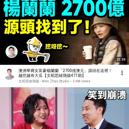
21:39
澳洲華裔女富豪楊蘭蘭「2700億澳元」源頭在這裡！
越挖越有大瓜【文昭思緒飛揚471期】
文昭思緒飛揚 - Wen Zhao Studio
•
3.6M views