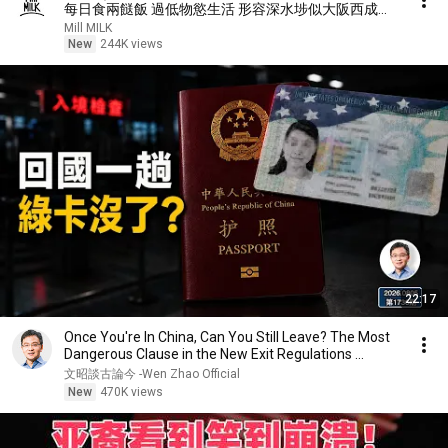
每日食兩餸飯 過低物慾生活 形容深水埗似大阪西成區
｜#700萬種生活 #4K
Mill MILK
New
244K views
22:17
Once You're In China, Can You Still Leave? The Most
Dangerous Clause in the New Exit Regulations ...
文昭談古論今 -Wen Zhao Official
New
470K views