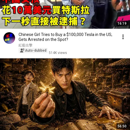
16:19
Chinese Girl Tries to Buy a $100,000 Tesla in the US,
Gets Arrested on the Spot?
紅藍出擊
Auto-dubbed
514K views
56:50