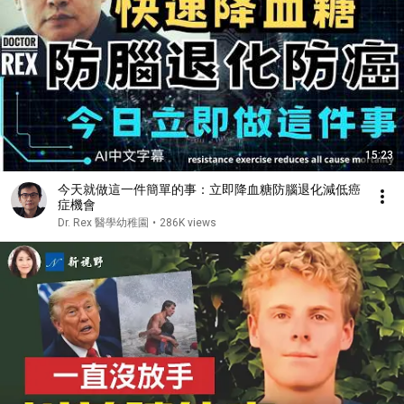
15:23
今天就做這一件簡單的事：立即降血糖防腦退化減低癌
症機會
Dr. Rex 醫學幼稚園
•
286K views