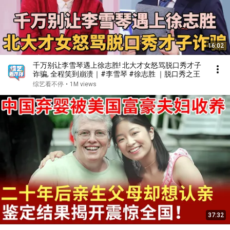
16:02
千万别让李雪琴遇上徐志胜! 北大才女怒骂脱口秀才子
诈骗, 全程笑到崩溃｜#李雪琴 #徐志胜 ｜脱口秀之王
综艺看不停
•
1M views
37:32