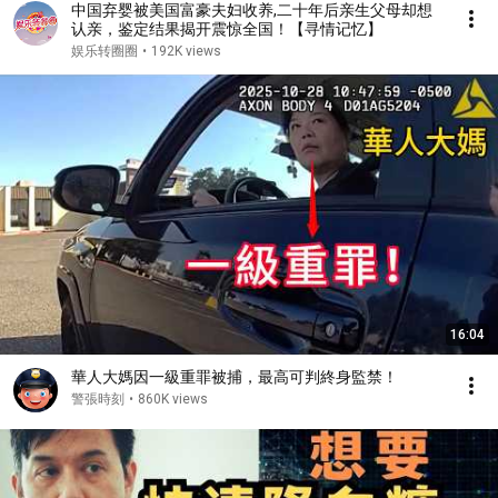
中国弃婴被美国富豪夫妇收养,二十年后亲生父母却想
认亲，鉴定结果揭开震惊全国！【寻情记忆】
娱乐转圈圈
•
192K views
16:04
華人大媽因一級重罪被捕，最高可判終身監禁！
警張時刻
•
860K views