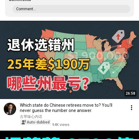
Comment...
26:58
Which state do Chinese retirees move to? You'll
never guess the number one answer.
古早味心内话
Auto-dubbed
94K views