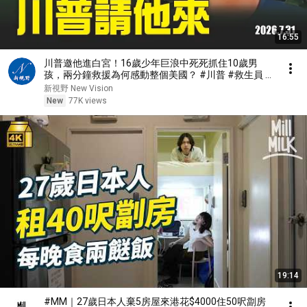
16:55
川普邀他進白宮！16歲少年巨浪中死死抓住10歲男
孩，兩分鐘救援為何感動整個美國？ #川普 #救生員 #
美國精神 | 新視野 第2467期 20260731
新視野 New Vision
New
77K views
19:14
#MM｜27歲日本人棄5房屋來港花$4000住50呎劏房