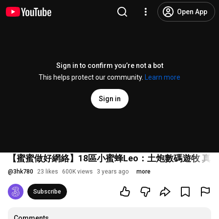
Open App
Sign in to confirm you’re not a bot
This helps protect our community.
Learn more
Sign in
【蜜蜜做好網絡】18區小蜜蜂Leo：土炮數碼遊牧 真．Work 
@
3hk780
23 likes
600K views
3 years ago
more
Subscribe
Comments