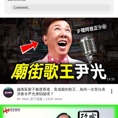
Comment...
14:35
越南富家子偷渡香港，竟成廟街歌王，為何一次登台表
演會令尹光身陷險境？
Mr. Atom 原子檔案
•
191K views