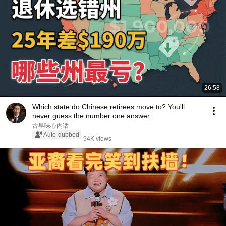
26:58
Which state do Chinese retirees move to? You'll
never guess the number one answer.
古早味心内话
Auto-dubbed
94K views