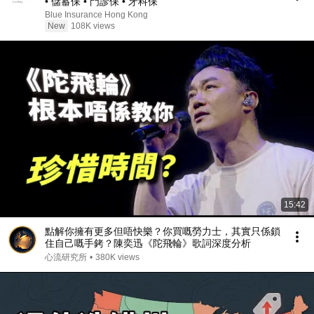
• 儲蓄保 • 門診保 • 牙科保
Blue Insurance Hong Kong
New
108K views
15:42
點解你擁有更多但唔快樂？你買嘅勞力士，其實只係鎖
住自己嘅手銬？陳奕迅《陀飛輪》歌詞深度分析
心流研究所
•
380K views