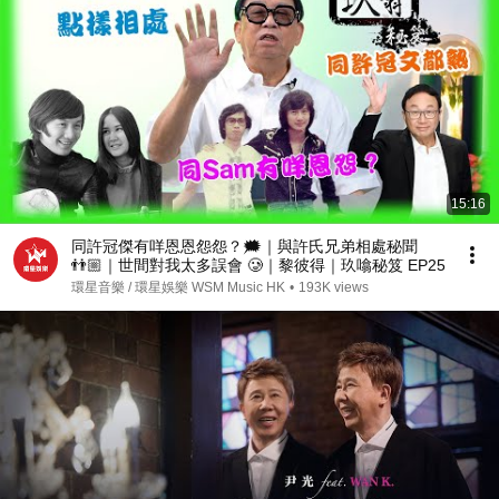
15:16
同許冠傑有咩恩恩怨怨？🗯️｜與許氏兄弟相處秘聞
👬🏼｜世間對我太多誤會 🥲｜黎彼得｜玖噏秘笈 EP25
環星音樂 / 環星娛樂 WSM Music HK
•
193K views