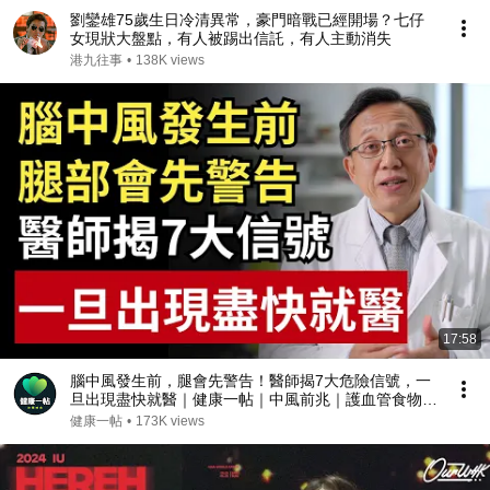
劉鑾雄75歲生日冷清異常，豪門暗戰已經開場？七仔
女現狀大盤點，有人被踢出信託，有人主動消失
港九往事
•
138K views
17:58
腦中風發生前，腿會先警告！醫師揭7大危險信號，一
旦出現盡快就醫｜健康一帖｜中風前兆｜護血管食物｜
腦中風症狀
健康一帖
•
173K views