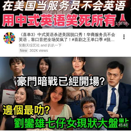
1:30:08
《喜单3》中式英语杀进美国脱口秀！华裔服务员不会
英语，靠口音把全场笑疯了！#喜剧之王单口季 #脱口
秀 #搞笑 #喜剧 #funny #综艺
笑翻天综艺社 and 叭叭一下
New
302K views
45:48