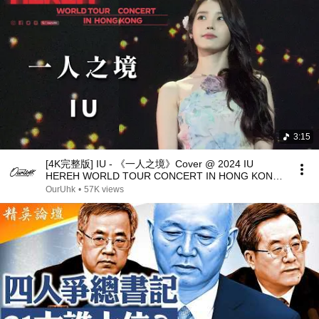
3:15
[4K完整版] IU - 《一人之境》Cover @ 2024 IU
HEREH WORLD TOUR CONCERT IN HONG KONG
FANCAM BY OURUHK
OurUhk
•
57K views