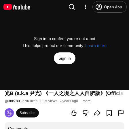
Open App
Sign in to confirm you’re not a bot
This helps protect our community.
Learn more
Sign in
光B (a.k.a 尹光) 《一人之境之人人自肥版》(Official M
@
3hk780
2.9K likes
1.3M views
2 years ago
more
Subscribe
Comments