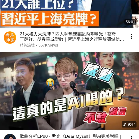
56:01
21大權力大洗牌？四人爭奪總書記內幕曝光！蔡奇、
丁薛祥、胡春華成變數｜習近平上海之行釋放關鍵信號
｜中共高層內鬥進入臨界點【#精英論壇】#深度解析 #
精英論壇
•
567K views
直播 #live
9:47
歌曲分析EP90 - 尹光《Dear Myself》與AI完美對唱 |