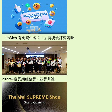
「JoMeh 有免費午餐？！」得獎食評齊齊睇
2022年度長期服務獎 - 頒獎典禮