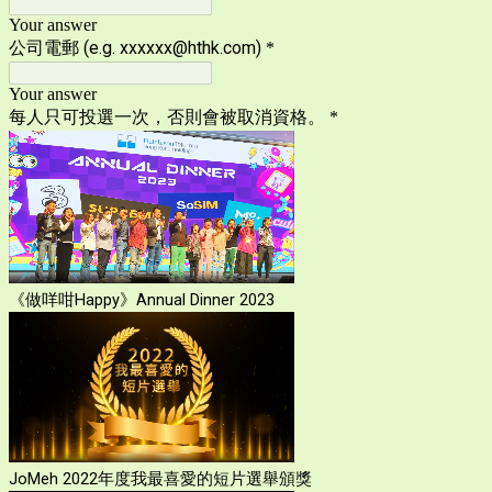
Your answer
公司電郵 (e.g. xxxxxx@hthk.com)
*
Your answer
每人只可投選一次，否則會被取消資格。
*
《做咩咁Happy》Annual Dinner 2023
JoMeh 2022年度我最喜愛的短片選舉頒獎