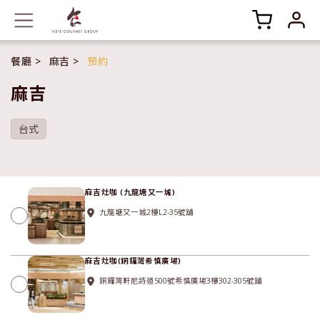
餐廳
麻吉
預約
麻吉
台式
麻吉灶咖 (九龍塘又一城)
九龍塘又一城2樓L2-35號舖
麻吉灶咖(銅鑼灣希慎廣場)
銅鑼灣軒尼詩道500號希慎廣場3樓302-305號舖