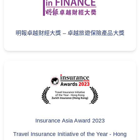
和記電訊客戶尊享
「自在旅遊」保險計劃保費限時折扣優惠
蘇黎世「自在旅遊」單次旅遊保險計劃7折
明報卓越財經大獎 – 卓越旅遊保險產品大獎
推廣優惠及全年保險計劃首年7折推廣優惠
（「優惠」）由蘇黎世保險有限公司（於瑞
士註冊成立之有限公司）（「蘇黎世」）提
供。和記電話有限公司不參與折扣優惠或上
述保險產品的提供或安排。 如對折扣優惠或
保險產品有任何疑問，請直接聯繫蘇黎世。
此推廣只適用於由即日至
2026年8月31日
期
間（包括首尾兩日）（「推廣期」）於
指定
網頁
上成功申請蘇黎世「自在旅遊」旅遊保
險計劃，並輸入指定推廣編碼，而有關保單
Insurance Asia Award 2023
於
2026年8月31日
或之前成功由蘇黎世簽發
Travel Insurance Initiative of the Year - Hong
及生效。