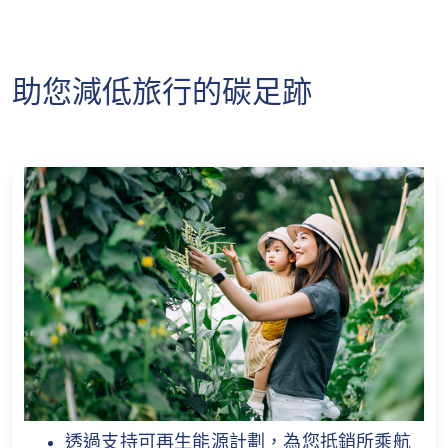
4
和記電訊客戶專享
只適用於單次旅遊計劃中的優選計劃。
的法定文件證明為該地合法居民。
「自在旅遊」保險計劃升級有關旅程延誤津
全年旅遊計劃的所有旅程均需由香港啟程及
貼保障額
助您減低旅行的碳足跡
返回香港，而每次旅程可有最長90天的保障
蘇黎世「自在旅遊」保險計劃升級有關旅程
期。 此計劃的保障年齡高達 75 歲，保障全
延誤津貼保障額由蘇黎世保險有限公司（於
年無限次旅遊 ，並可續保至80 歲。
瑞士註冊成立之有限公司）（「蘇黎世」）
單次旅遊計劃: 所有旅程均須由香港啟程及
提供。和記電話有限公司不參與上述保險產
返回香港，而受保旅程期限最長180天。
品的提供或安排。 如對上述保險產品有任何
疑問，請直接聯繫蘇黎世。
單程的單次旅遊計劃中，所有旅程均需由香
港啟程，而受保旅程於您抵達首個旅程目的
由即日起至2026年12月31日，客戶經由
指
地的入境事務處／櫃檯辦理入境後完結 。
定的蘇黎世網頁
投保，成功申請蘇黎世「自
在旅遊」保險計劃，而有關保單於2026年
單次旅遊計劃保單一經簽發，恕不退還任何
12月31日或之前成功由蘇黎世簽發及生效，
保費。
將自動享有高達1,800港元 或 1,400港元的
客戶必須提供公共交通工具或相關政府機構
#
旅程延誤津貼
保障額，而無需輸入優惠
透過支持可再生能源計劃，為您抵銷所乘航