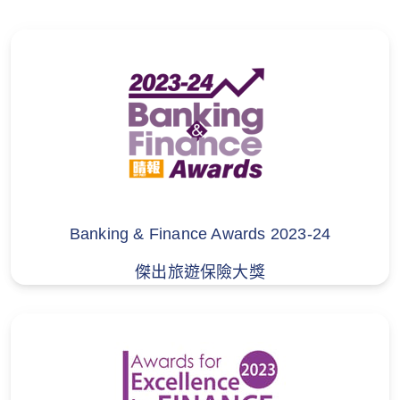
安排。和記電訊香港保險是一間受《保險業
條例》監管下持牌的保險中介人 (牌照號碼
FA2643)，並且它是和記電話有限公司的關
聯公司(以“3香港, 3SUPREME, MO, MO+
及 SoSIM”品牌營運) ( “和記電話”)。和記電
話不是持牌的保險中介人及不會對蘇黎世或
和記電訊 (香港)保險（視乎情况而定）安排
的保單提出任何意見。任何提及和記電話不
構成和記電話於《保險業條例》定義下從事
Banking & Finance Awards 2023-24
受規管的活動及和記電話不是以保險中介人
身份行事。
傑出旅遊保險大獎
如有任何爭議，蘇黎世保留最終決定權。
#只適用於單次和全年旅遊計劃中的特選計劃及優選計劃。 有
關此項保障計劃的內容細則及不承保事項將詳細列於保單之
內，如有任何差異，均以保單內之條款細則為準。