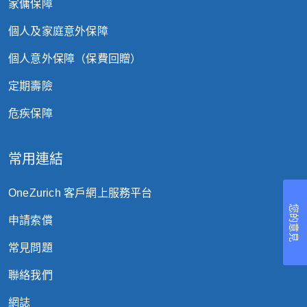
家傭保障
將不能享有此推廣。
個人及家庭意外保障
有關申請或保單遞交、簽發、撤銷或取消的
日期概以蘇黎世的記錄為準。
個人意外保障（保費回贈）
蘇黎世保留修訂或終止此推廣（部分或全
定期壽險
部）或修改此等條款及細則，而無須預先通
危疾保障
知的權利。
如就此推廣有任何爭議，概以蘇黎世的決定
常用連結
為準。
OneZurich 客戶網上服務平台
此等條款及細則的中英文版如有不符，概以
您的意見
英文版本為準。
申請索償
每次交易只限使用一個優惠碼。
常見問題
聯絡我們
此保單是由蘇黎世保險有限公司(一間於瑞
士註冊成立之有限公司) (“蘇黎世”) 承保。視
網誌