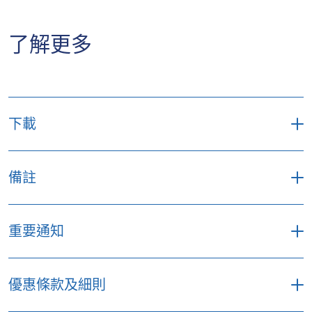
在「自駕遊」自選保障，並在租車時有購買由有
或損毀的手提電話。
40米水深以下潛水、需要高度專業技術、使用極
關租車機構安排的汽車保險，而在租用條款上包
度體力、於極端環境下進行、需使用特別器材或
除此以外，你亦可以透過加購自選保障增加電子
了解更多
括自負額（墊底費）及營業損失賠償（NOC），
工具的活動，則不在受保範圍內。
產品的保障額。短期「海外」留學自選保障提供
我們便會為您賠償相關的費用。如您在自駕遊時
額外5,000 港元的手提電腦／平板電腦意外損失
意外受傷，有關的個人意外及醫療費用亦可獲得
或損毀保障，而海外活動自選保障則提供額外
賠償。不過，由於租車是在您保管下發生意外，
5,000港元的相機、數碼攝錄機，以及有關配件及
因此因意外發生而導致的個人責任賠償則不在保
下載
裝備保障。
障範圍內。
自在旅遊保險計劃 (單次計劃) 保單文件
備註
自在旅遊保險計劃 (全年計劃) 保單文件
1
不適用於全年旅遊計劃及單次旅遊計劃中的易
重要通知
選計劃。
「外遊警示」保障
2
只適用於單次和全年旅遊計劃中的優選計劃。
本保險不適用於持有中華人民共和國護照及
優惠條款及細則
3
以此往返中國之人士，除非該受保人同時擁
以上資料所列出的最高賠償額是根據優選計劃。
有由其他海外國家政府（中國除外）所簽發