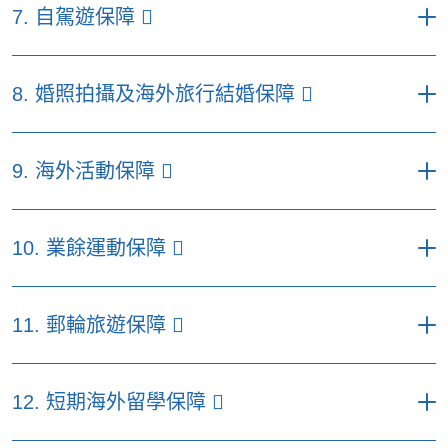
300)
300)
7. 自駕遊保障
(b) 寵物保障
(c) 遺失旅行證件及／或旅行票
(d) 行李延誤津貼（超過6小
(e) 個人意外
1,500,000
800,000
500,000
1,000
3,000
500
2,000
*受限於有關節數的不保事項及所有於保單內適用的條件、條款及不承保
5,000
之補領費用
時）
(c) 子女或長者保
事項。
每名受保人每次受保旅程之最高賠償額
(f) 燒傷意外
300,000
200,000
100,000
障
8. 婚照拍攝及海外旅行結婚保障
(e) 因旅程延誤引致之酒店費
（港元）
3,000
2,000
用（超過6小時）
(d) 缺席活動保障
*受限於有關節數的不保事項及所有於保單內適用的條件、條款及不承保
優選計劃
特選計劃
易選計劃
事項。
*受限於有關節數的不保事項及所有於保單內適用的條件、條款及不承保
每名受保人每次受保旅程之最高
事項。
9. 海外活動保障
(a) 額外個人意外
賠償額（港元）
*受限於有關節數的不保事項及所有於保單內適用的條件、條款及不承保
200,000
200,000
*受限於有關節數的不保事項及所有於保單內適用的條件、條款及不承保
保障
事項。
事項。
優選計劃
特選計劃
易選計劃
每名受保人每次受保旅程之最
(b) 租車自負額
15,000
15,000
10. 業餘運動保障
(a) 取消婚照拍攝套票／海
高賠償額（港元）
20,000
20,000
(c) 緊急道路救援
5,000
5,000
外旅行結婚套票
優選計劃
特選計劃
易選計劃
每名受保人每次受保旅程之最高賠償額
(d) 更改還車地點
(b) 遺失結婚戒指、結婚禮
2,000
2,000
10,000
10,000
11. 郵輪旅遊保障
(a) 海外活動阻礙保障
5,000
5,000
（港元）
費用
服及其配飾
(b) 額外相機及數碼攝錄機及
優選計劃
特選計劃
易選計劃
(c) 更改婚照拍攝拍攝地點
5,000
5,000
5,000
5,000
每名受保人每次受保旅程之最高賠償
其有關配件保障
*受限於有關節數的不保事項及所有於保單內適用的條件、條款及不承保
12. 短期海外留學保障
(a) 業餘運動受阻或
額（港元）
事項。
5,000
5,000
(c) 活動場地關閉
300
300
中斷
*受限於有關節數的不保事項及所有於保單內適用的條件、條款及不承保
易選
事項。