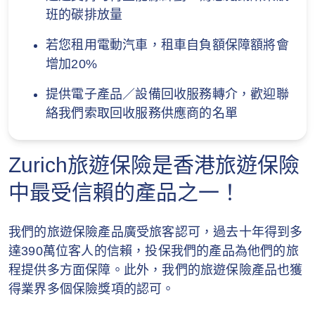
要求的重要及有效的旅遊文件如疫苗接種紀
碼。
班的碳排放量
錄、醫療測試結果／證書。
此優惠適用於3香港、3SUPREME、MO、
若您租用電動汽車，租車自負額保障額將會
MO+及SoSIM客戶。
增加20%
蘇黎世保留修訂或終止此推廣（部分或全
提供電子產品／設備回收服務轉介，歡迎聯
部）或修改此等條款及細則，而無須預先通
絡我們索取回收服務供應商的名單
知的權利。
如就此推廣有任何爭議，概以蘇黎世的決定
Zurich旅遊保險是香港旅遊保險
為準。
中最受信賴的產品之一！
此等條款及細則的中英文版如有不符，概以
英文版本為準。
我們的旅遊保險產品廣受旅客認可，過去十年得到多
達390萬位客人的信賴，投保我們的產品為他們的旅
此保單是由蘇黎世保險有限公司(一間於瑞
程提供多方面保障。此外，我們的旅遊保險產品也獲
士註冊成立之有限公司) (“蘇黎世”) 承保。視
得業界多個保險獎項的認可。
乎情況而定，此保單由蘇黎世或和記電訊
(香港)保險有限公司 (“和記電訊 香港保險”)