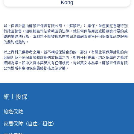
Kong
此優惠適用於3香港
、
3SUPREME
、
MO
、
MO+ 及 SoSIM客戶。
以上保險計劃由蘇黎世保險有限公司（「蘇黎世」）承保，並僅擬在香港特別
顧客必須於投保時輸入優惠碼，方可享有優
行政區銷售。如根據該司法管轄區的法律，就任何保險產品或服務進行要約或
邀約屬違法行為，本材料不應被視為在該司法管轄區銷售任何保險產品或服務
惠。所有相關交易將不會接受任何後補優惠
的要約或邀約。
碼。
以上資料只供參考之用，並不構成保險合約的一部分。有關此項保障計劃的內
容細則及不承保事項將詳細列於保單之內，如有任何差異，均以保單內之條款
顧客如未有輸入優惠碼而未能使用優惠，蘇
細則為準。如中文譯本與英文有任何歧異，均以英文本為準。蘇黎世保險有限
黎世將不承擔任何責任。
公司對所有事項保留最終批核及決定權。
如簽發的保單其後因任何原因被取消，客戶
將按比例獲退還實際已支付的保費。
網上投保
此推廣不適用於任何現有指定保險計劃之保
單的續保。
旅遊保險
如客戶曾經在推廣期前三個月內撤銷或取消
家居保障（自住／租住）
指定旅遊保險計劃的申請或保單，有關客戶