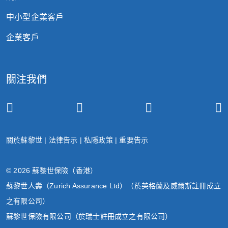
乎情況而定，此保單由蘇黎世或和記電訊
中小型企業客戶
(香港)保險有限公司 (“和記電訊 香港保險”)
安排。和記電訊香港保險是一間受《保險業
企業客戶
條例》監管下持牌的保險中介人 (牌照號碼
FA2643)，並且它是和記電話有限公司的關
聯公司(以“3香港, 3SUPREME, MO, MO+
關注我們
及 SoSIM”品牌營運) ( “和記電話”)。和記電
話不是持牌的保險中介人及不會對蘇黎世或
和記電訊 (香港)保險（視乎情况而定）安排
的保單提出任何意見。任何提及和記電話不
關於蘇黎世
|
法律告示
|
私隱政策
|
重要告示
構成和記電話於《保險業條例》定義下從事
受規管的活動及和記電話不是以保險中介人
身份行事。
© 2026 蘇黎世保險（香港）
蘇黎世人壽（Zurich Assurance Ltd）（於英格蘭及威爾斯註冊成立
此優惠代碼不能與任何禮券、現金券、推廣
之有限公司）
價、會員優惠或其他優惠同時使用。
蘇黎世保險有限公司（於瑞士註冊成立之有限公司）