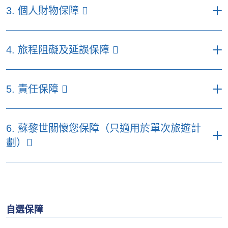
每名受保人每次受保旅程之最高賠償額
劃
劃
3. 個人財物保障
（港元）
(
a) 醫療費用
1,500,000
800,000
500,000
優選計劃
特選計劃
易選計劃
每名受保人每次受保旅程之
包括：
4. 旅程阻礙及延誤保障
(a) 入院保證金
39,000
最高賠償額（港元）
• 因意外引致之醫診費用
100%
100%
100%
(b) 緊急醫療運送及
優選計
特選計
易選計
實際費用
實際費用
200,000
每名受保人每次受保旅程之最
• 因疾病引致之醫診費用
10%
10%
10%
／或運返
劃
劃
劃
5. 責任保障
高賠償額（港元）
• 中醫及脊醫治療費用（於海
(c) 遺體運返
實際費用
實際費用
200,000
(a) 個人物品
25,000
15,000
3,000
2,000
2,000
優選計劃
特選計劃
易選計劃
外及香港覆診的費用）
每名受保人每次受保旅程之最高賠償額（港
1張來回經濟客位旅行票及酒店住宿費用
包括以下限額：
(d) 近親探望
6. 蘇黎世關懷您保障（只適用於單次旅遊計
(a) 取消旅程
50,000
25,000
• 海外求診之交通費用
300
元）
300
300
最高至每日700（最長至5日）
• 每件、每對、每套或每組物品
3,000
2,000
劃）
(b) 旅程阻礙
50,000
25,000
(b) 身故恩恤金
優選計劃
30,000
特選計劃
30,000
易選計劃
30,000
1張來回經濟客位旅行票及酒店住宿費用
(e) 交通及住宿費用
• 手提電話（每次受保旅程1部）
2,500
最高至每日700（最長至5日）
(c) 旅程延誤津貼 （保障不受
(a) 個人責
5,000
5,000
每名受保人每次受保旅程之最高賠償額
1,800
1,400
3,000,000
10,000
1,500,000
• 所有航拍相機、相機及數碼攝
特別事項限制）*
(c) 海外住院現金保障
任
(每日
(每日
1張單程經濟客位旅行票及最高至
（港元）
5,000
3,000
(每日500)
(f) 隨行兒童護送
錄機及其有關配件及裝備
300)
300)
30,000
• 每滿5小時延誤（最長至10
優選計劃
特選計劃
易選計劃
300
200
• 手提電腦及平板電腦
小時）
5,000
3,000
5000
5000
(g) 24小時電話熱線
自選保障
*受限於有關節數的不保事項及所有於保單內適用的條件、條款及不承保
(d) 不可退還之強制隔離現金
10,000
包括
(每日
(每日
諮詢及轉介服務
事項。
(a) 家居保障
津貼
(每日500)
(b) 遺失個人現金
• 之後滿12小時
1,200
3,000
1,000
2,000