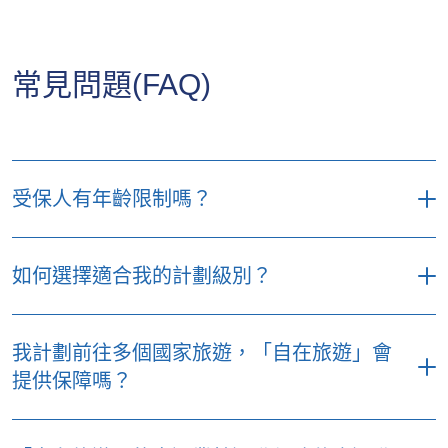
優選計劃
特選計劃
每名受保人每次受保旅程之最高賠償
(b) 遺失運動器材保
計劃
5,000
5,000
額（港元）
障
*受限於有關節數的不保事項及所有於保單內適用的條件、條款及不承保
(a) 於停泊港口錯過登
事項。
10,000
10,000
優選計劃
特選計劃
易選計劃
(c) 心臟驟停或昏迷
50,000
50,000
船
常見問題(FAQ)
(a) 額外個人意外保障
200,000
200,000
(d) 運動型中暑
5,000
5,000
10,000
10,000
(b) 取消岸上觀光行程
（每個岸上觀
（每個岸上觀
津貼
(b) 額外手提及平板電
光2,000）
光2,000）
5,000
5,000
腦保障
*受限於有關節數的不保事項及所有於保單內適用的條件、條款及不承保
(c) 因郵輪航道更改的
事項。
受保人有年齡限制嗎？
500
500
(c) 課程受阻或中斷
20,000
20,000
額外簽證費用
單次旅遊計劃並不設投保年齡上限，而全年旅遊
*受限於有關節數的不保事項及所有於保單內適用的條件、條款及不承保
如何選擇適合我的計劃級別？
計劃的投保年齡上限為75歲。
*受限於有關節數的不保事項及所有於保單內適用的條件、條款及不承保
事項。
事項。
除了個人預算外，您應該考慮實際需要的保障。
我計劃前往多個國家旅遊，「自在旅遊」會
例如，如您投保單次旅遊計劃，「自在旅遊」的
提供保障嗎？
優選計劃提供幾項特定保障，例如家居保障、寵
物保障、子女或長者保障及缺席活動保障，而各
無論您在旅程中會前往多少個國家，「自在旅
項保障範圍的最高賠償額亦較高。