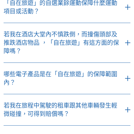
「自在旅遊」的自選業餘運動保障什麼運動
遊」的單次及全年旅遊計劃都會為您提供保障，
另外，您只可透過單次旅遊計劃的特選計劃及優
項目或活動？
但您在申請時需提供您的旅遊目的地。如您所選
選計劃添加自選保障，以滿足不同旅遊目的。
購的是全年旅遊計劃，您行程的出發地點及終點
業餘運動是指您參與運動活動的目的是消遣或樂
均必須是香港， 而每次旅程可有最長90天的保障
若我在酒店大堂內不慎跌倒，而撞傷頭部及
趣，而沒有任何財政利益或以此為工作，及您不
期，回港後再出發的保障期則可重新計算（必須
推跌酒店物品 ，「自在旅遊」有這方面的保
會因參與該運動活動而獲得任何金錢獎勵。
辦理入境手續）。如您所選購的是單次旅遊計
障嗎？
劃，所有旅程均須由香港啟程及返回香港，而計
在「自在旅遊」的基本保障範圍內，一般熱門的
劃的最長保障期為 180天。
旅遊活動都會受保，例如冬季運動、熱氣球、水
假如您在公眾地方遇到意外，例如在酒店大堂跌
肺潛水、滑水、急流漂筏、帆船運動、由專業人
哪些電子產品是在「自在旅遊」的保障範圍
倒受傷，並同時損毁了酒店的物品，「自在旅
員陪同下的跳傘、吊索跳及騎馬等。如您加購自
內？
遊」就會賠償您受傷的實際醫療必須費用，並按
選業餘運動保障，保障範圍會延伸至因參與一般
特選計劃及優選計劃的個人責任保障為該損毁之
海外馬拉松及單車環島團等運動活動引致的損
如果您投保特選計劃及優選計劃，您的個人手提
酒店物品作出賠償。
失。
若我在旅程中駕駛的租車跟其他車輛發生輕
電腦、平板電腦、航拍相機、相機、攝錄機及其
微碰撞，可得到賠償嗎？
所有輔助配件等，都會根據行李保障中的細項保
不過，客戶要留意，活動例如賽車、自駕飛行活
障額而獲得保障。不過優選計劃的最高賠償額會
動、職業性運動、可賺取收入或報酬的體育活
只要您投保「自在旅遊」的單次旅遊計劃及加購
較高，而保障範圍亦會延伸至在旅程中意外遺失
動、任何在海拔5,000米以上進行的高山遠足、在