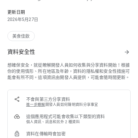
人氣餐飲品牌齊集，一app享盡各種著數！
Men Wah Bing Teng, TeaWood, Asam Chicken Rice, Trusty
Congee King, Phở Lê, Dumpling City, and King Fong Bing Teng.
更新日期
2026年5月27日
Simply show your QR code to our staff every time when you
dine in with us. E- vouchers, coupons, and seasonal items are
all available in the app. Self-pick up Pre-order service and
美食佳飲
Food delivery are at one’s fingertips. Sit back, relax and enjoy.
資料安全性
arrow_forward
想確保安全，就從瞭解開發人員如何收集與分享資料開始！根據
你的使用情形、所在地區及年齡，資料的隱私權和安全性措施可
能會有所不同。這項資訊由開發人員提供，可能會隨時間更新。
不會與第三方分享資料
進一步瞭解
開發人員如何聲明資料分享事宜
這個應用程式可能會收集以下類型的資料
個人資訊、訊息和另外 2 種資料
資料在傳輸時會加密