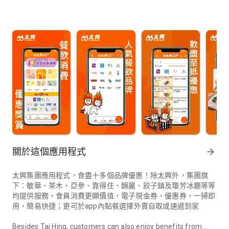
關於這個應用程式
arrow_forward
太興集團應用程式，食盡十多個品牌優惠！除太興外，集團旗
下：敏華、茶木、亞參、靠得住、錦麗、餃子鎮及瓊芳冰廳等等
均提供服務，會員消費更顯價值，電子現金券、優惠券，一掃即
用，簡易快捷；更可於app內點餐選擇外賣自取或速遞到家
Besides Tai Hing, customers can also enjoy benefits from