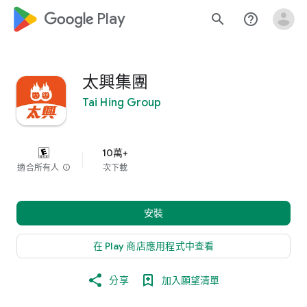
google_logo Play
search
help_outline
太興集團
Tai Hing Group
10萬+
適合所有人
info
次下載
安裝
在 Play 商店應用程式中查看
分享
加入願望清單