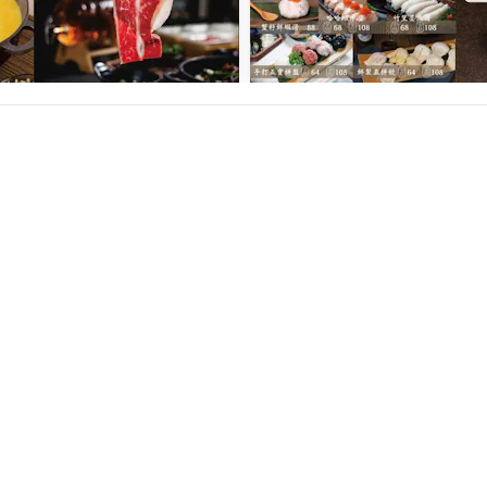
Copyright ©
2026
inline Ltd. All Rights Reserved
Terms of Service
/
Privacy Policy
Powered by
inline
Version 8.30.1