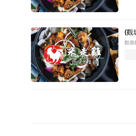
(觀
觀塘興