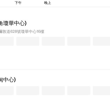
下午
晚上
角瓊華中心)
彌敦道628號瓊華中心16樓
甸中心)