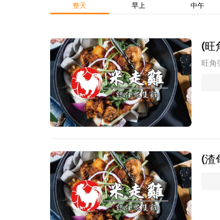
整天
早上
中午
(旺
旺角
(渣