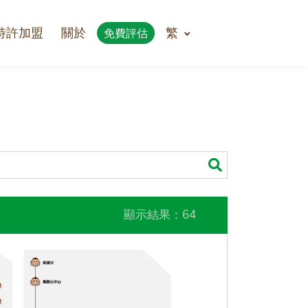
特許加盟
關於
繁
免費評估
顯示結果：64