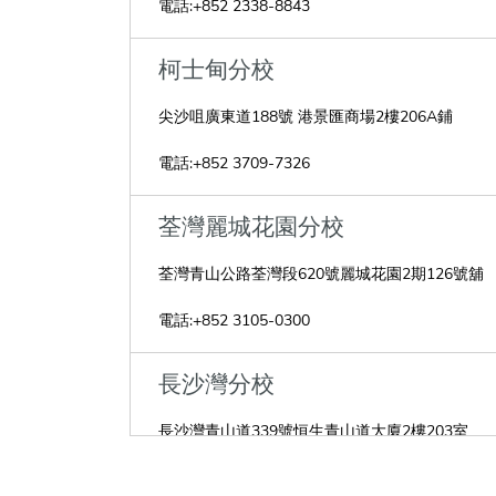
電話:
+852 2338-8843
柯士甸分校
尖沙咀廣東道188號 港景匯商場2樓206A鋪
電話:
+852 3709-7326
荃灣麗城花園分校
荃灣青山公路荃灣段620號麗城花園2期126號舖
電話:
+852 3105-0300
長沙灣分校
長沙灣青山道339號恒生青山道大廈2樓203室
電話:
++852 92259402 +852 23109181