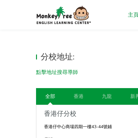
主
分校地址:
點擊地址搜尋導師
全部
香港
九龍
新
香港仔分校
香港仔中心商場四期一樓43-44號鋪