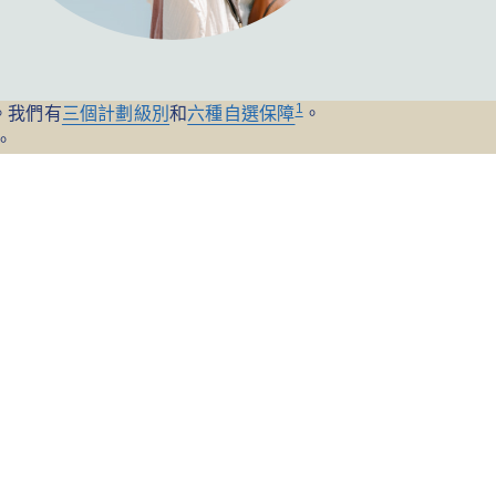
1
。我們有
三個計劃級別
和
六種自選保障
。
。