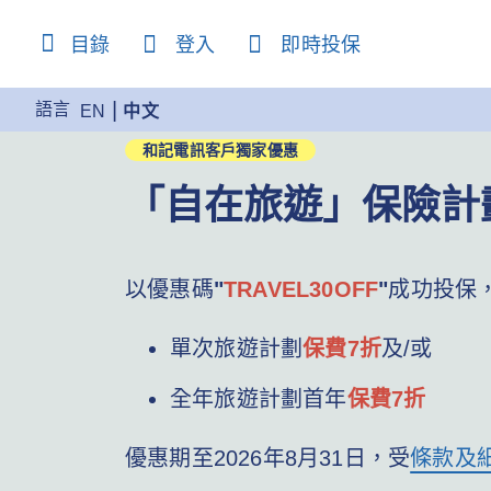
content
目錄
登入
即時投保
語言
EN
中文
和記電訊客戶獨家優惠
「自在旅遊」保險計
以優惠碼
"
TRAVEL30OFF
"
成功投保
單次旅遊計劃
保費7折
及/或
全年旅遊計劃首年
保費7折
優惠期至2026年8月31日，受
條款及