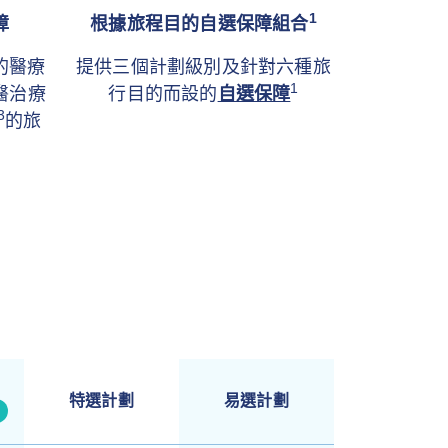
1
障
根據旅程目的自選保障組合
的醫療
提供三個計劃級別及針對六種旅
1
醫治療
行目的而設的
自選保障
3
的旅
特選計劃
易選計劃