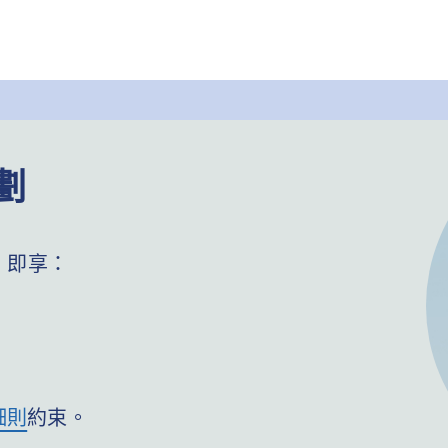
劃
，即享：
細則
約束。