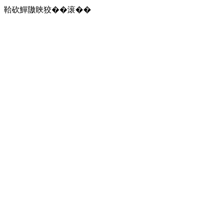
鞈砍鱓隞䀹狡��滚��