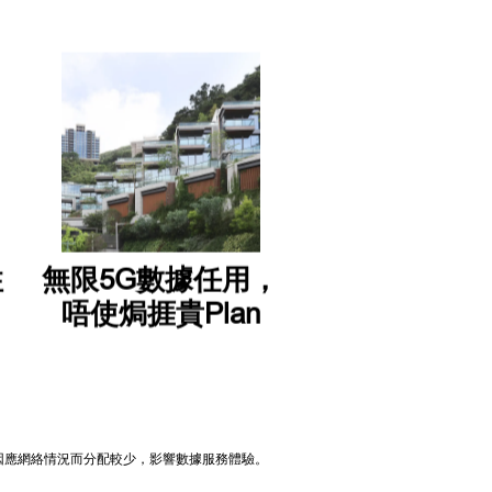
住
無限5G數據任用，
唔使焗捱貴Plan
能因應網絡情況而分配較少，影響數據服務體驗。