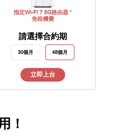
v
指定Wi-Fi 7 5G路由器
免租機費
請選擇合約期
30個月
48個月
立即上台
用！