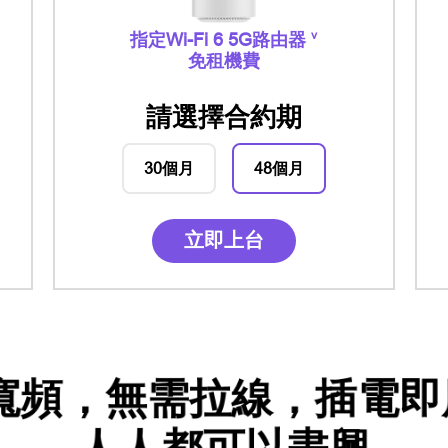
v
指定Wi-Fi 6
5G路由器
免租機費
請選擇合約期
30個月
48個月
立即上台
G寬頻，無需拉線，插電即