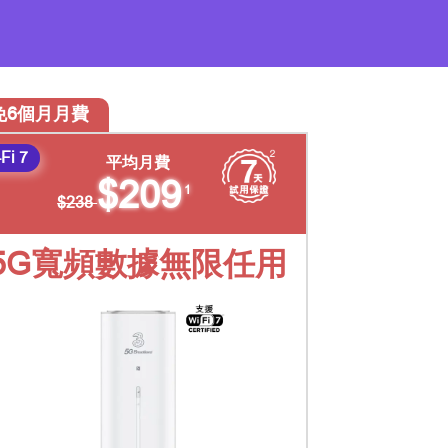
免6個月月費
Fi 7
平均月費
$209
1
$238
5G寬頻數據無限任用