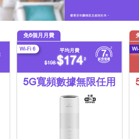
免6個月月費
Wi-Fi 6
Wi-
平均月費
$174
2
$198
5G寬頻數據無限任用