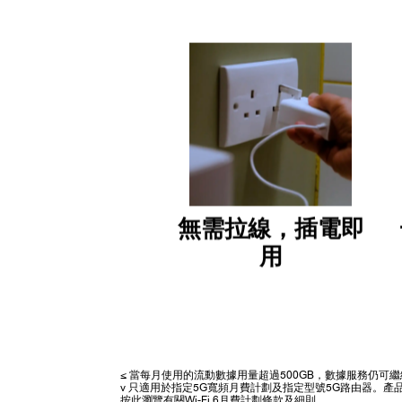
無需拉線，插電即
用
≤ 當每月使用的流動數據用量超過500GB，數據服務仍
v 只適用於指定5G寬頻月費計劃及指定型號5G路由器。
按此
瀏覽有關Wi-Fi 6月費計劃條款及細則。