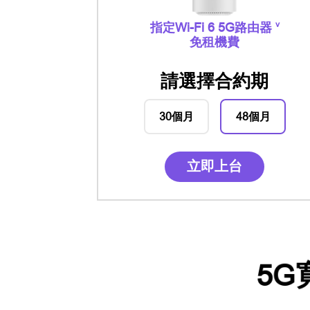
v
指定Wi-Fi 6
5G路由器
免租機費
請選擇合約期
30個月
48個月
立即上台
5