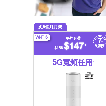
免6個月月費
Wi-Fi 6
平均月費
$147
1
$168
5G寬頻任用
≤