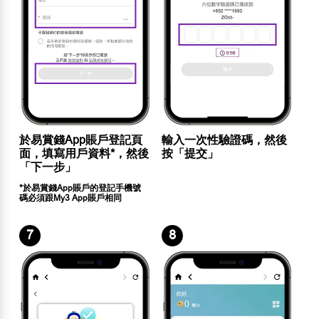
於易賞錢App賬戶登記頁
輸入一次性驗證碼，然後
面，填寫用戶資料*，然後
按「提交」
「下一步」
*於易賞錢App賬戶的登記手機號
碼必須跟My3 App賬戶相同
7
8