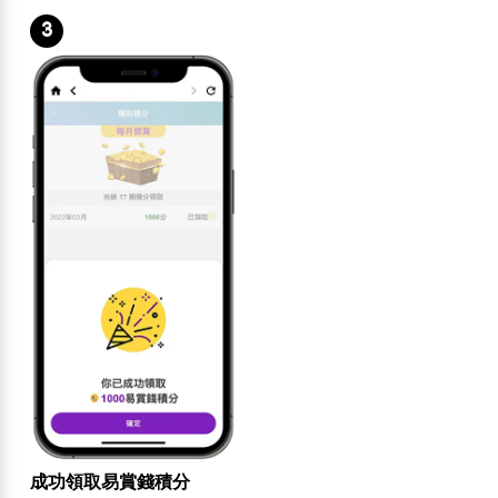
3
成功領取易賞錢積分