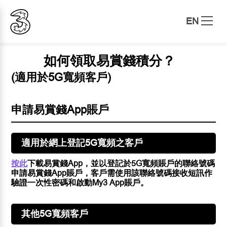
EN
如何領取易賞錢積分？
(適用於5G寬頻客戶)
申請易賞錢App賬戶
適用於網上登記5G寬頻之客戶
按此
下載易賞錢App，並以登記於5G寬頻賬戶的聯絡號碼
申請易賞錢App賬戶，客戶需使用該聯絡號碼接收短訊作
驗證一次性密碼和啟動My3 App賬戶。
其他5G寬頻客戶