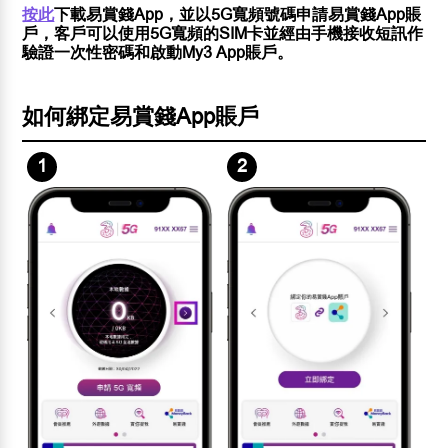
按此
下載易賞錢App，並以5G寬頻號碼申請易賞錢App賬
戶，客戶可以使用5G寬頻的SIM卡並經由手機接收短訊作
驗證一次性密碼和啟動My3 App賬戶。
如何綁定易賞錢App賬戶
1
2