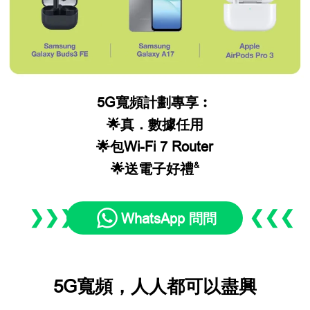
5G寬頻計劃專享︰
🌟真．數據任用
🌟包Wi-Fi 7 Router
&
🌟送電子好禮
❯❯❯
❮❮❮
WhatsApp 問問
5G寬頻，人人都可以盡興