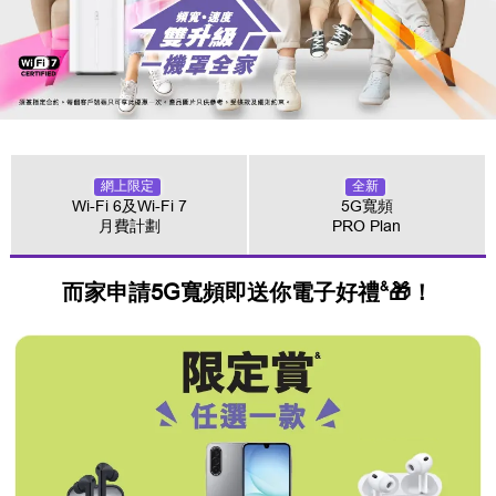
網上限定
全新
Wi-Fi 6及Wi-Fi 7
5G寬頻
月費計劃
PRO Plan
&
而家申請5G寬頻即送你電子好禮
🎁！