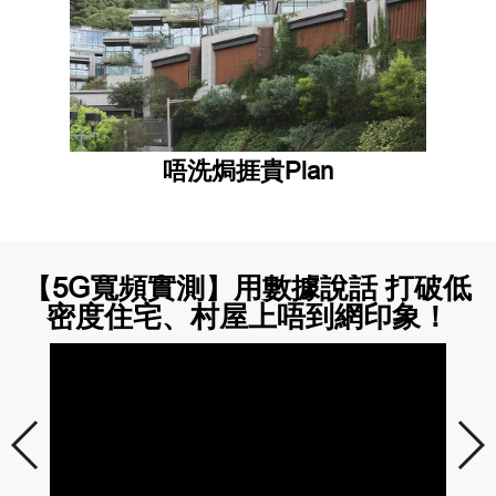
唔洗焗捱貴Plan
【5G寬頻實測】用數據說話 打破低
密度住宅、村屋上唔到網印象！