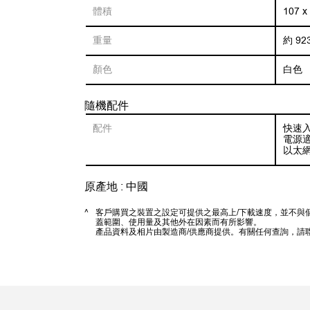
體積
107 x
重量
約 92
顏色
白色
隨機配件
配件
快速入
電源適
以太網
原產地 : 中國
^
客戶購買之裝置之設定可提供之最高上/下載速度，並不與
蓋範圍、使用量及其他外在因素而有所影響。
產品資料及相片由製造商/供應商提供。有關任何查詢，請聯