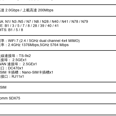
 2.0Gbps / 上載高達 200Mbps
A: N1/ N3 /N5 / N7 / N8 / N28 / N40 / N41 / N78 / N79
: B1 / 3 / 5 / 7 / 8 / 28 / 39 / 40 / 41
TS: B1 / 5 / 8
WiFi 7 (2.4 / 5GHz dual channel 4x4 MIMO)
：2.4GHz 1376Mbps,5GHz 5764 Mbps
線連接埠：TS-9x2
接埠： 2.5GEx1
WAN 連接埠： 2.5GEx1
口：DC470x1
-SIM 卡插槽：Nano-SIM卡插槽x1
接口：RJ11x1
-SIM
comm SDX75