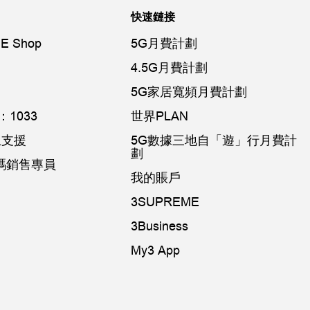
快速鏈接
E Shop
5G月費計劃
4.5G月費計劃
5G家居寬頻月費計劃
1033
世界PLAN
網上支援
5G數據三地自「遊」行月費計
劃
k數碼銷售專員
我的賬戶
3SUPREME
3Business
My3 App