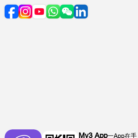
My3 App
一App在手