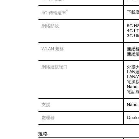
^
下載高達
4G 傳輸速率
網絡頻段
5G NS
4G LTE
3G UM
WLAN 規格
無綫標準：
無綫速率
網絡連接端口
外接天
LAN連
LAN/
電源接
Nano
電話線
支援
Nano
處理器
Qual
規格