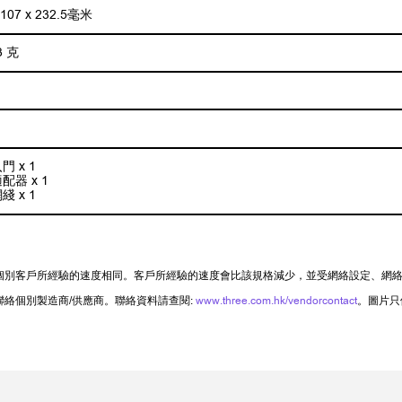
 107 x 232.5毫米
3 克
門 x 1
配器 x 1
綫 x 1
個別客戶所經驗的速度相同。客戶所經驗的速度會比該規格減少，並受網絡設定、網
絡個別製造商/供應商。聯絡資料請查閱:
www.three.com.hk/vendorcontact
。圖片只