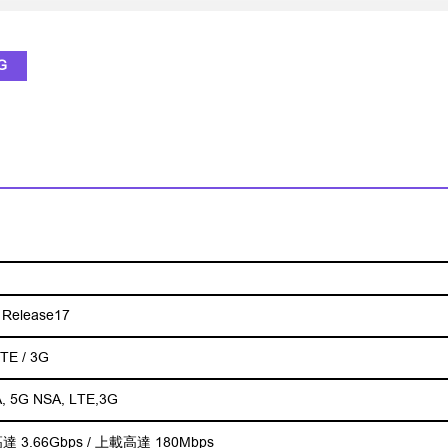
G
Release17
LTE / 3G
, 5G NSA, LTE,3G
 3.66Gbps / 上載高達 180Mbps