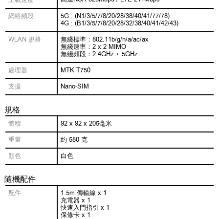
上載速度
網絡頻段
5G : (N1/3/5/7/8/20/28/38/40/41/77/78)
4G : (B1/3/5/7/8/20/28/32/38/40/41/42/43)
WLAN 規格
無綫標準：802.11b/g/n/a/ac/ax
無綫速率：2 x 2 MIMO
無綫頻段：2.4GHz + 5GHz
處理器
MTK T750
支援
Nano-SIM
規格
體積
92 x 92 x 205毫米
重量
約 580 克
顏色
白色
隨機配件
配件
1.5m 傳輸線 x 1
充電器 x 1
快速入門指引 x 1
保修卡 x 1