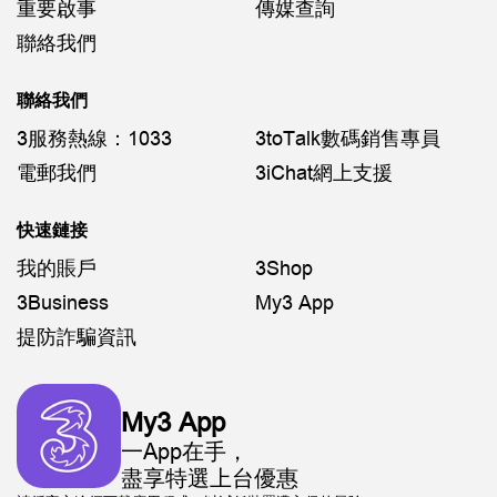
重要啟事
傳媒查詢
聯絡我們
聯絡我們
3服務熱線：1033
3toTalk數碼銷售專員
電郵我們
3iChat網上支援
快速鏈接
我的賬戶
3Shop
3Business
My3 App
提防詐騙資訊
My3 App
一App在手，
盡享特選上台優惠