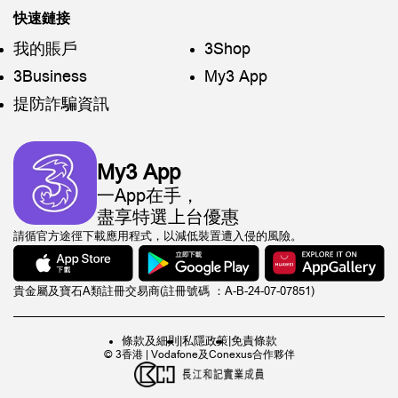
快速鏈接
我的賬戶
3Shop
3Business
My3 App
提防詐騙資訊
My3 App
一App在手，
盡享特選上台優惠
請循官方途徑下載應用程式，以減低裝置遭入侵的風險。
貴金屬及寶石A類註冊交易商(註冊號碼 ：A-B-24-07-07851)
條款及細則
|
私隱政策
|
免責條款
© 3香港 | Vodafone及Conexus合作夥伴