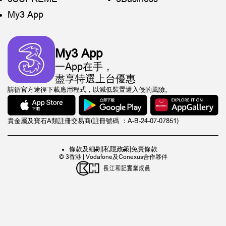
My3 App
My3 App
一App在手，
盡享特選上台優惠
請循官方途徑下載應用程式，以減低裝置遭入侵的風險。
貴金屬及寶石A類註冊交易商(註冊號碼 ：A-B-24-07-07851)
條款及細則
|
私隱政策
|
免責條款
© 3香港 | Vodafone及Conexus合作夥伴