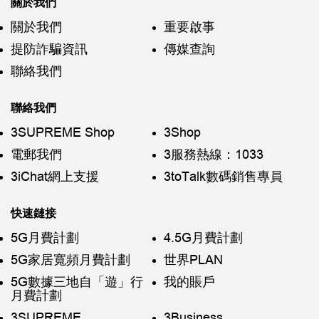
關於我們
關於我們
重要啟事
提防詐騙資訊
傳媒查詢
聯絡我們
聯絡我們
3SUPREME Shop
3Shop
電郵我們
3服務熱線：1033
3iChat網上支援
3toTalk數碼銷售專員
快速鏈接
5G月費計劃
4.5G月費計劃
5G家居寬頻月費計劃
世界PLAN
5G數據三地自「遊」行
我的賬戶
月費計劃
3SUPREME
3Business