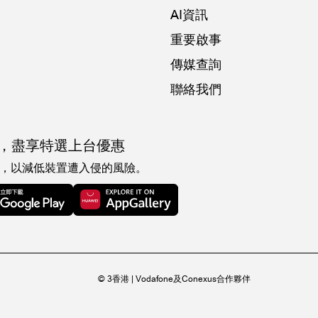
AI資訊
重要啟事
傳媒查詢
聯絡我們
，
盡享特選上台優惠
，以減低裝置遭入侵的風險。
© 3香港 | Vodafone及Conexus合作夥伴