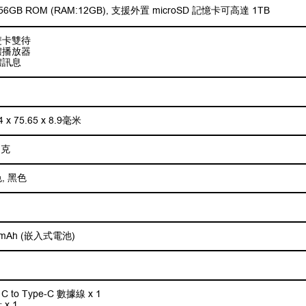
6GB ROM (RAM:12GB), 支援外置 microSD 記憶卡可高達 1TB
雙卡雙待
體播放器
體訊息
4 x 75.65 x 8.9毫米
 克
, 黑色
0mAh (嵌入式電池)
 C to Type-C 數據線 x 1
x 1