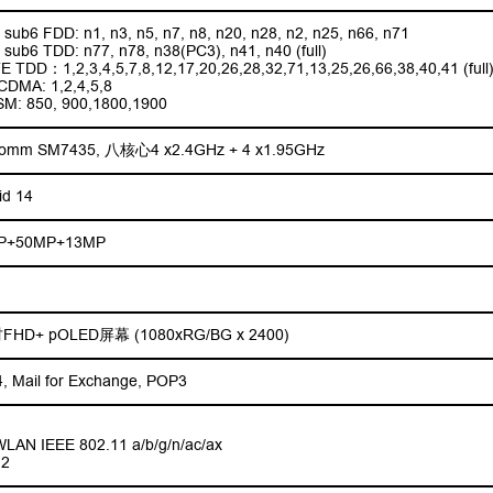
sub6 FDD: n1, n3, n5, n7, n8, n20, n28, n2, n25, n66, n71
sub6 TDD: n77, n78, n38(PC3), n41, n40 (full)
E TDD：1,2,3,4,5,7,8,12,17,20,26,28,32,71,13,25,26,66,38,40,41 (full
DMA: 1,2,4,5,8
M: 850, 900,1800,1900
comm SM7435, 八核心4 x2.4GHz + 4 x1.95GHz
id 14
P+50MP+13MP
吋FHD+ pOLED屏幕 (1080xRG/BG x 2400)
, Mail for Exchange, POP3
WLAN IEEE 802.11 a/b/g/n/ac/ax
2