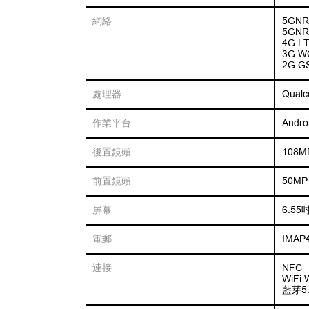
網絡
5GNR 
5GNR 
4G LT
3G WC
2G GS
處理器
Qual
作業平台
Andro
後置鏡頭
108M
前置鏡頭
50MP
屏幕
6.55
電郵
IMAP4
連接
NFC
WiFi 
藍芽5.