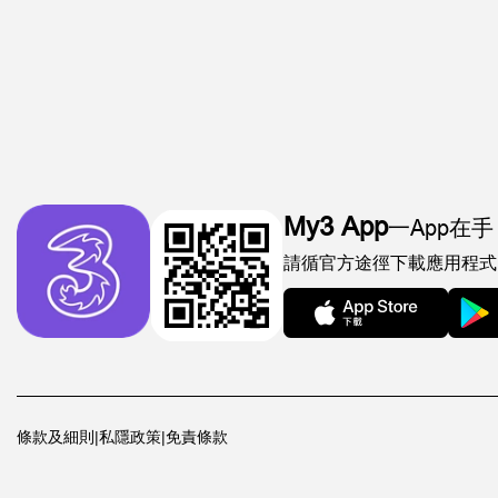
My3 App
一App在手
請循官方途徑下載應用程式
條款及細則
|
私隱政策
|
免責條款