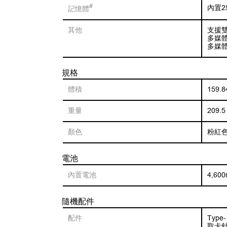
#
內置25
記憶體
其他
支援
多媒
多媒
規格
體積
159.8
重量
209.5
顏色
粉紅色
電池
內置電池
4,60
隨機配件
配件
Type-
取卡針 