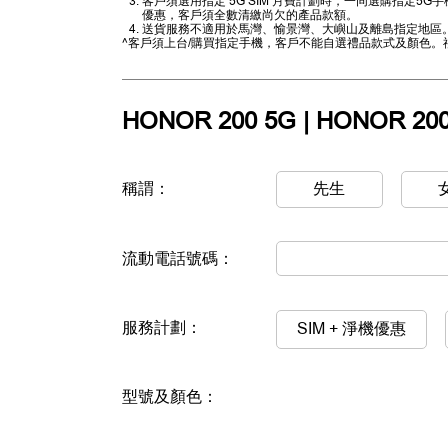
客戶須選用指定 5G SIM 月費計劃時，一同選購指定
優惠，客戶須全數清繳尚欠的產品款額。
送貨服務不適用於馬灣、愉景灣、大嶼山及離島指定地區
^客戶須上台/購買指定手機，客戶不能自選禮品款式及顏色
HONOR 200 5G | HONOR 200 
稱謂：
先生
流動電話號碼：
服務計劃：
SIM + 淨機優惠
型號及顏色：