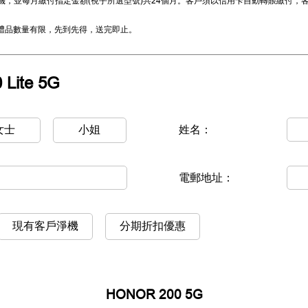
5G手機，並每月繳付指定金額(視乎所選型號)共24個月。客戶須以信用卡自動轉賬繳
。
。禮品數量有限，先到先得，送完即止。
Lite 5G
女士
小姐
姓名：
電郵地址：
現有客戶淨機
分期折扣優惠
HONOR 200 5G