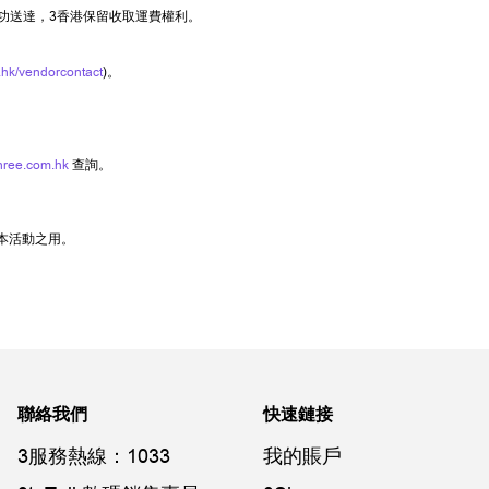
功送達，3香港保留收取運費權利。
hk/vendorcontact
)。
hree.com.hk
查詢。
本活動之用。
聯絡我們
快速鏈接
3服務熱線：1033
我的賬戶