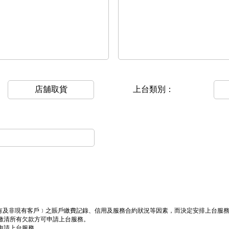
店舖取貨
上台類別：
司現有及非現有客戶﹞之賬戶繳費記錄、信用及服務合約狀況等因素，而決定安排上台服
繳清所有欠款方可申請上台服務。
申請上台服務。