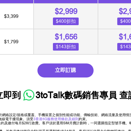
$2,999
$2,
$3,399
$400折扣
$40
$1,656
$1,
$1,799
$143折扣
$14
立即訂購
立即到
3toTalk數碼銷售專員
查
限於網絡設定/規格或覆蓋、手機裝置之個別性能或功能、傳輸技術、網絡流量及使用
無線電干擾現象。須受
3香港5G服務使用條款及細則
約束。
以上合約及繳付每月$28行政費。客戶須於選用SIM月費計劃時，一同選購指定型號手