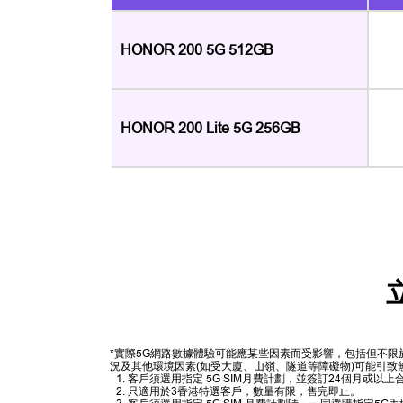
HONOR 200 5G 512GB
HONOR 200 Lite 5G 256GB
*實際5G網路數據體驗可能應某些因素而受影響，包括但不
況及其他環境因素(如受大廈、山嶺、隧道等障礙物)可能引致
客戶須選用指定 5G SIM月費計劃，並簽訂24個月或
只適用於3香港特選客戶，數量有限，售完即止。