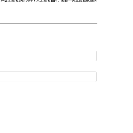
付，客戶登記姓名必須與持卡人之姓名相同。如提早終止服務或換購