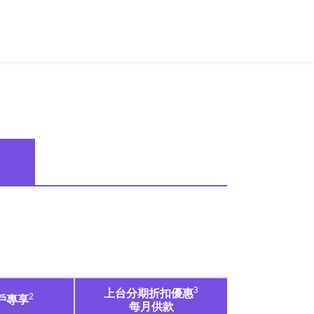
3
上台分期折扣優惠
2
戶專享
每月供款