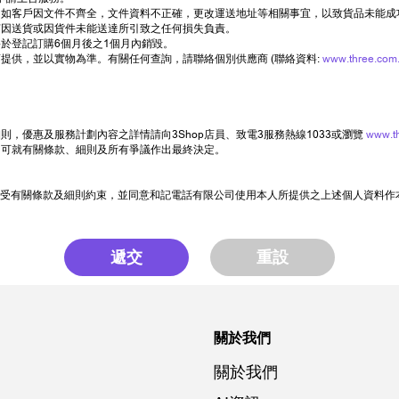
如客戶因文件不齊全，文件資料不正確，更改運送地址等相關事宜，以致貨品未能成
何因送貨或因貨件未能送達所引致之任何損失負責。
於登記訂購6個月後之1個月內銷毀。
提供，並以實物為準。有關任何查詢，請聯絡個別供應商 (聯絡資料:
www.three.com.
，優惠及服務計劃內容之詳情請向3Shop店員、致電3服務熱線1033或瀏覽
www.t
司可就有關條款、細則及所有爭議作出最終決定。
受有關條款及細則約束，並同意和記電話有限公司使用本人所提供之上述個人資料作
遞交
重設
關於我們
關於我們