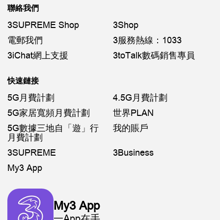
聯絡我們
3SUPREME Shop
3Shop
電郵我們
3服務熱線：1033
3iChat網上支援
3toTalk數碼銷售專員
快速鏈接
5G月費計劃
4.5G月費計劃
5G家居寬頻月費計劃
世界PLAN
5G數據三地自「遊」行
我的賬戶
月費計劃
3SUPREME
3Business
My3 App
My3 App
一App在手，