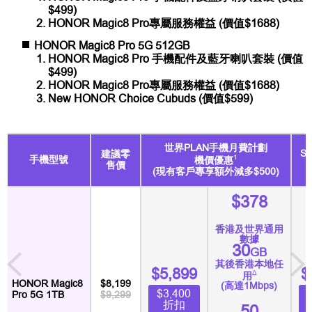
$499)
HONOR Magic8 Pro專屬服務權益 (價值$1688)
HONOR Magic8 Pro 5G 512GB
HONOR Magic8 Pro 手機配件及藍牙喇叭套裝 (價值
$499)
HONOR Magic8 Pro專屬服務權益 (價值$1688)
New HONOR Choice Cubuds (價值$599)
世界PLAN手機月費計劃
S
建議零
1
手機型號
機價優惠
售價
(現有客戶專享額外減多$500)
$378
香港及世界通用
數據
30
GB
其後香港本地任
$5,899
$
∆
用
HONOR Magic8
$8,199
(高達1Mbps)
$3,400
Pro 5G 1TB
$9,299
折扣
50