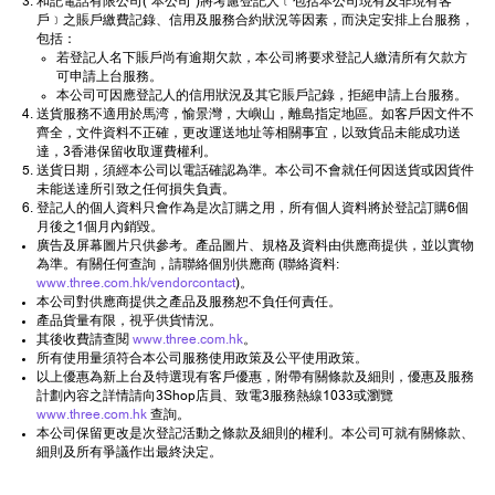
和記電話有限公司("本公司")將考慮登記人﹝包括本公司現有及非現有客
戶﹞之賬戶繳費記錄、信用及服務合約狀況等因素，而決定安排上台服務，
包括：
若登記人名下賬戶尚有逾期欠款，本公司將要求登記人繳清所有欠款方
可申請上台服務。
本公司可因應登記人的信用狀況及其它賬戶記錄，拒絕申請上台服務。
送貨服務不適用於馬湾，愉景灣，大嶼山，離島指定地區。如客戶因文件不
齊全，文件資料不正確，更改運送地址等相關事宜，以致貨品未能成功送
達，3香港保留收取運費權利。
送貨日期，須經本公司以電話確認為準。本公司不會就任何因送貨或因貨件
未能送達所引致之任何損失負責。
登記人的個人資料只會作為是次訂購之用，所有個人資料將於登記訂購6個
月後之1個月內銷毀。
廣告及屏幕圖片只供參考。產品圖片、規格及資料由供應商提供，並以實物
為準。有關任何查詢，請聯絡個別供應商 (聯絡資料:
www.three.com.hk/vendorcontact
)。
本公司對供應商提供之產品及服務恕不負任何責任。
產品貨量有限，視乎供貨情況。
其後收費請查閱
www.three.com.hk
。
所有使用量須符合本公司服務使用政策及公平使用政策。
以上優惠為新上台及特選現有客戶優惠，附帶有關條款及細則，優惠及服務
計劃內容之詳情請向3Shop店員、致電3服務熱線1033或瀏覽
www.three.com.hk
查詢。
本公司保留更改是次登記活動之條款及細則的權利。本公司可就有關條款、
細則及所有爭議作出最終決定。