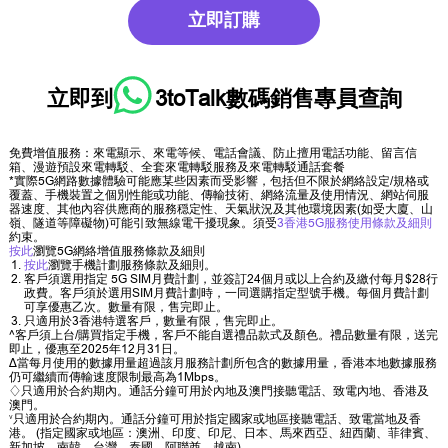
立即訂購
立即到
3toTalk數碼銷售專員
查詢
免費增值服務：來電顯示、來電等候、電話會議、防止擅用電話功能、留言信
箱、漫遊預設來電轉駁、全套來電轉駁服務及來電轉駁通話套餐
*實際5G網路數據體驗可能應某些因素而受影響，包括但不限於網絡設定/規格或
覆蓋、手機裝置之個別性能或功能、傳輸技術、網絡流量及使用情況、網站伺服
器速度、其他內容供應商的服務穏定性、天氣狀況及其他環境因素(如受大廈、山
嶺、隧道等障礙物)可能引致無線電干擾現象。須受
3香港5G服務使用條款及細則
約束。
按此
瀏覽5G網絡增值服務條款及細則
按此
瀏覽手機計劃服務條款及細則。
客戶須選用指定 5G SIM月費計劃，並簽訂24個月或以上合約及繳付每月$28行
政費。客戶須於選用SIM月費計劃時，一同選購指定型號手機。每個月費計劃
可享優惠乙次。數量有限，售完即止。
只適用於3香港特選客戶，數量有限，售完即止。
^客戶須上台/購買指定手機，客戶不能自選禮品款式及顏色。禮品數量有限，送完
即止，優惠至2025年12月31日。
∆當每月使用的數據用量超過該月服務計劃所包含的數據用量，香港本地數據服務
仍可繼續而傳輸速度限制最高為1Mbps。
♢只適用於合約期內。通話分鐘可用於內地及澳門接聽電話、致電內地、香港及
澳門。
˅只適用於合約期內。通話分鐘可用於指定國家或地區接聽電話、致電當地及香
港。 (指定國家或地區：澳洲、印度、印尼、日本、馬來西亞、紐西蘭、菲律賓、
新加坡、南韓、台灣、泰國、阿聯酋、越南)