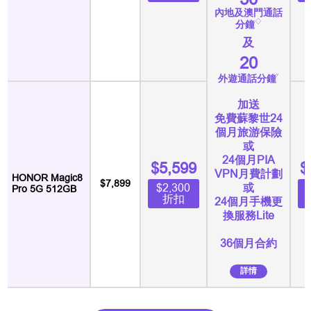
內地及澳門通話
♢
分鐘
及
20
˅
外遊通話分鐘
加送
免費蘇黎世24
個月旅游保險
或
24個月PIA
$5,599
$
VPN月費計劃
HONOR Magic8
$7,899
或
$2,300
Pro 5G 512GB
折扣
24個月手機更
換服務Lite
36個月合約
詳情