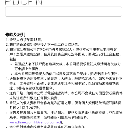
* * * * * * * ** *
* * * * * * * * *
****** * * * **** * * *
* * * * * * * *
* * * * * * * **
* ****** ***** * * *
條款及細則
登記人必須年滿18歲。
我們將會於成功登記後之下一個工作天聯絡你。
和記電話有限公司("本公司")將考慮登記人﹝包括本公司現有及非現有客
戶﹞之賬戶繳費記錄、信用及服務合約狀況等因素，而決定安排上台服務，
包括：
若登記人名下賬戶尚有逾期欠款，本公司將要求登記人繳清所有欠款方
可申請上台服務。
本公司可因應登記人的信用狀況及其它賬戶記錄，拒絕申請上台服務。
送貨服務不適用於馬湾，愉景灣，大嶼山，離島指定地區。如客戶因文件不
齊全，文件資料不正確，更改運送地址等相關事宜，以致貨品未能成功送
達，3香港保留收取運費權利。
送貨日期，須經本公司以電話確認為準。本公司不會就任何因送貨或因貨件
未能送達所引致之任何損失負責。
登記人的個人資料只會作為是次訂購之用，所有個人資料將於登記訂購6個
月後之1個月內銷毀。
廣告及屏幕圖片只供參考。產品圖片、規格及資料由供應商提供，並以實物
為準。有關任何查詢，請聯絡個別供應商 (聯絡資料:
www.three.com.hk/vendorcontact
)。
本公司對供應商提供之產品及服務恕不負任何責任。