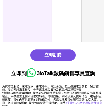
立即訂購
立即到
3toTalk數碼銷售專員
查詢
免費增值服務：來電顯示、來電等候、電話會議、防止擅用電話功能、留言信
箱、漫遊預設來電轉駁、全套來電轉駁服務及來電轉駁通話套餐
*實際5G網路數據體驗可能應某些因素而受影響，包括但不限於網絡設定/規格或
覆蓋、手機裝置之個別性能或功能、傳輸技術、網絡流量及使用情況、網站伺服
器速度、其他內容供應商的服務穏定性、天氣狀況及其他環境因素(如受大廈、山
嶺、隧道等障礙物)可能引致無線電干擾現象。須受
3香港5G服務使用條款及細則