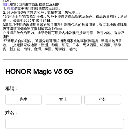
約束。
按此
瀏覽5G網絡增值服務條款及細則
按此
瀏覽手機計劃服務條款及細則。
只適用於3香港特選客戶，數量有限，售完即止。
^客戶須上台/購買指定手機，客戶不能自選禮品款式及顏色。禮品數量有限，送完
即止。優惠至2025年10月31日。
∆當每月使用的數據用量超過該月服務計劃所包含的數據用量，香港本地數據服務
仍可繼續而傳輸速度限制最高為1Mbps。
♢只適用於合約期內。通話分鐘可用於內地及澳門接聽電話、致電內地、香港及
澳門。
˅只適用於合約期內。通話分鐘可用於指定國家或地區接聽電話、致電當地及香
港。（指定國家或地區：澳洲、印度、印尼、日本、馬來西亞、紐西蘭、菲律
賓、新加坡、南韓、台灣、泰國、阿聯酋、越南）
HONOR Magic V5 5G
稱謂：
先生
女士
小姐
姓名：