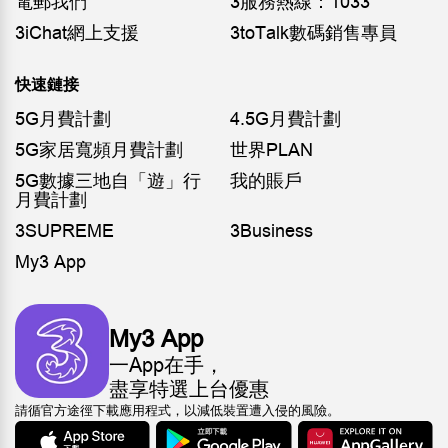
電郵我們
3服務熱線：1033
3iChat網上支援
3toTalk數碼銷售專員
快速鏈接
5G月費計劃
4.5G月費計劃
5G家居寬頻月費計劃
世界PLAN
5G數據三地自「遊」行
我的賬戶
月費計劃
3SUPREME
3Business
My3 App
My3 App
一App在手，
盡享特選上台優惠
請循官方途徑下載應用程式，以減低裝置遭入侵的風險。