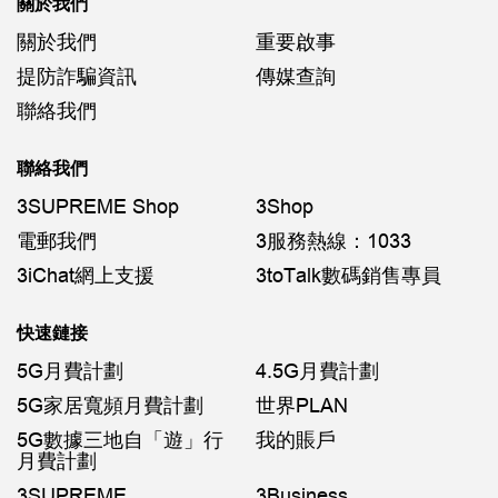
關於我們
關於我們
重要啟事
提防詐騙資訊
傳媒查詢
聯絡我們
聯絡我們
3SUPREME Shop
3Shop
電郵我們
3服務熱線：1033
3iChat網上支援
3toTalk數碼銷售專員
快速鏈接
5G月費計劃
4.5G月費計劃
5G家居寬頻月費計劃
世界PLAN
5G數據三地自「遊」行
我的賬戶
月費計劃
3SUPREME
3Business