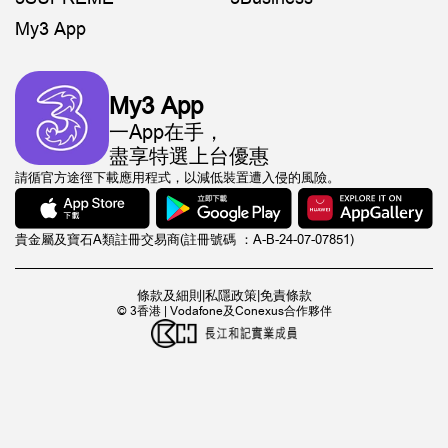
My3 App
My3 App
一App在手，
盡享特選上台優惠
請循官方途徑下載應用程式，以減低裝置遭入侵的風險。
貴金屬及寶石A類註冊交易商(註冊號碼 ：A-B-24-07-07851)
條款及細則
|
私隱政策
|
免責條款
© 3香港 | Vodafone及Conexus合作夥伴