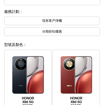
服務計劃：
現有客戶淨機
分期折扣優惠
型號及顏色：
HONOR
HONOR
X9d 5G
X9d 5G