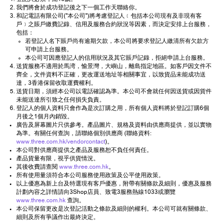
我們將會於成功登記後之下一個工作天聯絡你。
和記電話有限公司("本公司")將考慮登記人﹝包括本公司現有及非現有客
戶﹞之賬戶繳費記錄、信用及服務合約狀況等因素，而決定安排上台服務，
包括：
若登記人名下賬戶尚有逾期欠款，本公司將要求登記人繳清所有欠款方
可申請上台服務。
本公司可因應登記人的信用狀況及其它賬戶記錄，拒絕申請上台服務。
送貨服務不適用於馬湾，愉景灣，大嶼山，離島指定地區。如客戶因文件不
齊全，文件資料不正確，更改運送地址等相關事宜，以致貨品未能成功送
達，3香港保留收取運費權利。
送貨日期，須經本公司以電話確認為準。本公司不會就任何因送貨或因貨件
未能送達所引致之任何損失負責。
登記人的個人資料只會作為是次訂購之用，所有個人資料將於登記訂購6個
月後之1個月內銷毀。
廣告及屏幕圖片只供參考。產品圖片、規格及資料由供應商提供，並以實物
為準。有關任何查詢，請聯絡個別供應商 (聯絡資料:
www.three.com.hk/vendorcontact
)。
本公司對供應商提供之產品及服務恕不負任何責任。
產品貨量有限，視乎供貨情況。
其後收費請查閱
www.three.com.hk
。
所有使用量須符合本公司服務使用政策及公平使用政策。
以上優惠為新上台及特選現有客戶優惠，附帶有關條款及細則，優惠及服務
計劃內容之詳情請向3Shop店員、致電3服務熱線1033或瀏覽
www.three.com.hk
查詢。
本公司保留更改是次登記活動之條款及細則的權利。本公司可就有關條款、
細則及所有爭議作出最終決定。