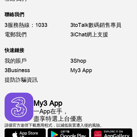
聯絡我們
3服務熱線：1033
3toTalk數碼銷售專員
電郵我們
3iChat網上支援
快速鏈接
我的賬戶
3Shop
3Business
My3 App
提防詐騙資訊
My3 App
一App在手，
盡享特選上台優惠
請循官方途徑下載應用程式，以減低裝置遭入侵的風險。