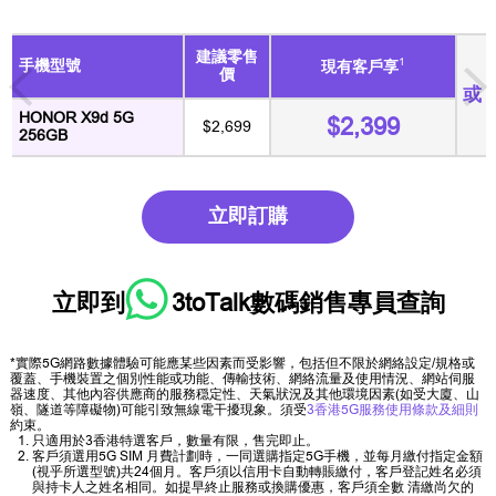
建議零售
1
手機型號
現有客戶享
價
或
HONOR X9d 5G
$2,399
$2,699
256GB
立即訂購
立即到
3toTalk數碼銷售專員
查詢
*實際5G網路數據體驗可能應某些因素而受影響，包括但不限於網絡設定/規格或
覆蓋、手機裝置之個別性能或功能、傳輸技術、網絡流量及使用情況、網站伺服
器速度、其他內容供應商的服務穏定性、天氣狀況及其他環境因素(如受大廈、山
嶺、隧道等障礙物)可能引致無線電干擾現象。須受
3香港5G服務使用條款及細則
約束。
只適用於3香港特選客戶，數量有限，售完即止。
客戶須選用5G SIM 月費計劃時，一同選購指定5G手機，並每月繳付指定金額
(視乎所選型號)共24個月。客戶須以信用卡自動轉賬繳付，客戶登記姓名必須
與持卡人之姓名相同。如提早終止服務或換購優惠，客戶須全數 清繳尚欠的