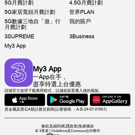
5G月費計劃
4.5G月費計劃
5G家居寬頻月費計劃
世界PLAN
5G數據三地自「遊」行
我的賬戶
月費計劃
3SUPREME
3Business
My3 App
My3 App
一App在手，
盡享特選上台優惠
請循官方途徑下載應用程式，以減低裝置遭入侵的風險。
貴金屬及寶石A類註冊交易商(註冊號碼 ：A-B-24-07-07851)
條款及細則
|
私隱政策
|
免責條款
© 3香港 | Vodafone及Conexus合作夥伴