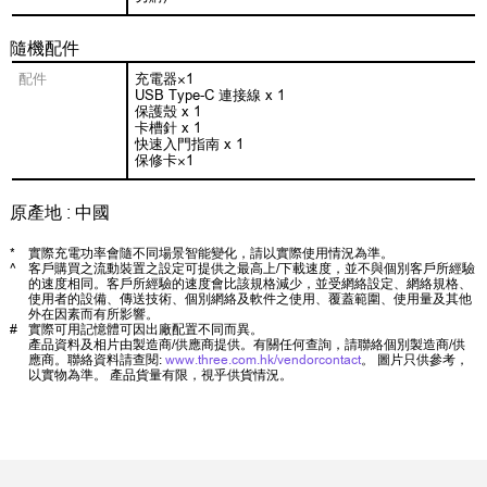
隨機配件
配件
充電器×1
USB Type-C 連接線 x 1
保護殼 x 1
卡槽針 x 1
快速入門指南 x 1
保修卡×1
原產地 : 中國
*
實際充電功率會隨不同場景智能變化，請以實際使用情況為準。
^
客戶購買之流動裝置之設定可提供之最高上/下載速度，並不與個別客戶所經驗
的速度相同。客戶所經驗的速度會比該規格減少，並受網絡設定、網絡規格、
使用者的設備、傳送技術、個別網絡及軟件之使用、覆蓋範圍、使用量及其他
外在因素而有所影響。
#
實際可用記憶體可因出廠配置不同而異。
產品資料及相片由製造商/供應商提供。有關任何查詢，請聯絡個別製造商/供
應商。聯絡資料請查閱:
www.three.com.hk/vendorcontact
。 圖片只供參考，
以實物為準。 產品貨量有限，視乎供貨情況。