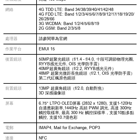
網絡
4G TDD LTE: Band 34/38/39/40/41/42/48
4G FDD LTE: Band 1/2/3/4/5/6/7/8/9/12/17/18/19/20/
26/28/66
3G WCDMA: Band 1/2/4/5/6/8/19
2G GSM: Band 2/3/5/8
處理器
請參閱華為官網
作業平台
EMUI 15
後置鏡頭
50MP超聚光鏡頭（f/1.4 - f/4.0, 十段可調節物理光圈,
RYYB感光元件, OIS 光學防手震）
40MP超廣角鏡頭（f/2.2, RYYB感光元件）
48MP 超聚光微距長焦鏡頭（f/2.1, OIS 光學防手震）
第二代紅楓原色鏡頭
前置鏡頭
13MP 超廣角鏡頭（f/2.0, 自動對焦）
3D 深感攝像頭
屏幕
6.75” LTPO OLED屏幕 (2832 x 1280), 支援1-120Hz
自適應刷新率,1440Hz 高頻 PWM 調光, 高達 300Hz
觸控取樣率, 最高 300 Hz 觸控採樣率，支援10點多點
觸控, 支援10.7億色彩
電郵
IMAP4, Mail for Exchange, POP3
連接
NFC