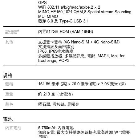
GPS
WiFi 802.11 a/b/g/n/ac/ax/be,2 × 2
MIMO,HE160,1024 QAM,8 Spatial-stream Sounding
MU- MIMO
藍芽 6.0 及 Type-C USB 3.1
#
內置512GB ROM (RAM 16GB)
記憶體
其他
支援雙卡雙待 (4G Nano-SIM + 4G Nano-SIM)
支援指紋及面部識別
IP68, IP69抗水防塵
多媒體播放器, 多媒體訊息, 電郵 IMAP4, Mail for
Exchange, POP3
規格
體積
161.85 毫米 (高) x 76.0 毫米 (闊) x 7.95 毫米 (深)
重量
約 219 克（含電池）
顏色
曜石黑, 雲杉綠, 晨曦金
電池
內置電池
5,750mAh 內置電池
無線充電: 最大支持華為無線快充電高達80 W *(需要
另購)