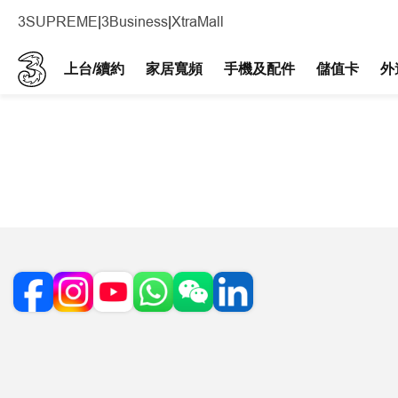
3SUPREME
|
3Business
|
XtraMall
上台/續約
家居寬頻
手機及配件​
儲值卡
外