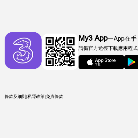
My3 App
一App在手
請循官方途徑下載應用程式
條款及細則
|
私隱政策
|
免責條款