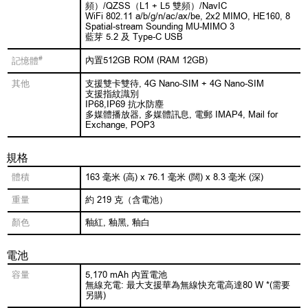
頻）/QZSS（L1 + L5 雙頻）/NavIC
WiFi 802.11 a/b/g/n/ac/ax/be, 2x2 MIMO, HE160, 8
Spatial-stream Sounding MU-MIMO 3
藍芽 5.2 及 Type-C USB
#
內置512GB ROM (RAM 12GB)
記憶體
其他
支援雙卡雙待, 4G Nano-SIM + 4G Nano-SIM
支援指紋識別
IP68,IP69 抗水防塵
多媒體播放器, 多媒體訊息, 電郵 IMAP4, Mail for
Exchange, POP3
規格
體積
163 毫米 (高) x 76.1 毫米 (闊) x 8.3 毫米 (深)
重量
約 219 克（含電池）
顏色
釉紅, 釉黑, 釉白
電池
容量
5,170 mAh 內置電池
無線充電: 最大支援華為無線快充電高達80 W *(需要
另購)