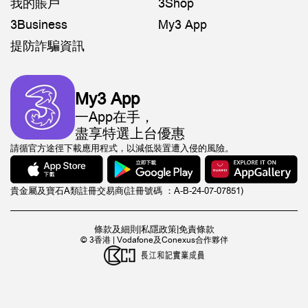
我的賬戶
3Shop
3Business
My3 App
提防詐騙資訊
My3 App
一App在手，
盡享特選上台優惠
請循官方途徑下載應用程式，以減低裝置遭入侵的風險。
貴金屬及寶石A類註冊交易商(註冊號碼 ：A-B-24-07-07851)
條款及細則
|
私隱政策
|
免責條款
© 3香港 | Vodafone及Conexus合作夥伴