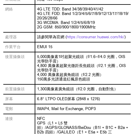
網絡
4G LTE TDD: Band 34/38/39/40/41/42
4G LTE FDD: Band 1/2/3/4/5/6/7/8/9/12/13/17/18/19/
20/26/28/66
3G WCDMA: Band 1/2/4/5/6/8/19
2G GSM: 850/900/1800/1900MHz
處理器
請參閱華為官網 (
https://consumer.huawei.com/hk/
)
作業平台
EMUI 15
後置攝像頭
5,000萬像素1吋超聚光鏡頭（f/1.6~f/4.0 光圈，OIS
光學防手震）
4,800 萬像素超聚光微距長焦鏡頭（f/2.1 光圈，OIS
光學防手震）
4,000 萬像素超廣角鏡頭（f/2.2 光圈）
150萬多光譜通道紅楓原色鏡頭
前置攝像頭
1,300萬像素廣角鏡頭（f/2.0 光圈，自動對焦）
屏幕
6.8” LTPO OLED屏幕 (2848 x 1276)
電郵
IMAP4, Mail for Exchange, POP3
連接
NFC
GPS（L1 + L5 雙
頻）/AGPS/GLONASS/BeiDou（B1I + B1C + B2a +
B2b 四頻）/GALILEO（E1 + E5a + E5b 三