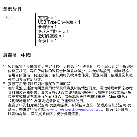
隨機配件
配件
充電器 × 1
USB Type-C 連接線 x 1
卡槽針 x 1
快速入門指南 x 1
透明保護殼 x 1
保修卡 × 1
原產地 : 中國
^
客戶購買之流動裝置之設定可提供之最高上/下載速度，並不與個別客戶所經驗
的速度相同。客戶所經驗的速度會比該規格減少，並受網絡設定、網絡規格、
使用者的設備、傳送技術、個別網絡及軟件之使用、覆蓋範圍、使用量及其他
外在因素而有所影響。
#
實際可用記憶體可因出廠配置不同而異。
*
標準電池之通話時間及備用時間視環境及網絡情況而定。電池備用時間之參考
資料由製造商提供。最大支持80 W 華為無線超級快充，需另外購買華為超級
快充立式無線充電器（Max 80 W）或華為超級快充無線車充（Max 80 W），
並搭配特定100 W 華為超級快充 充電套裝使用。
產品資料及相片由製造商/供應商提供。有關任何查詢，請聯絡個別製造商/供
應商。聯絡資料請查閱:
www.three.com.hk/vendorcontact
。 圖片只供參考，
以實物為準。 產品貨量有限，視乎供貨情況。