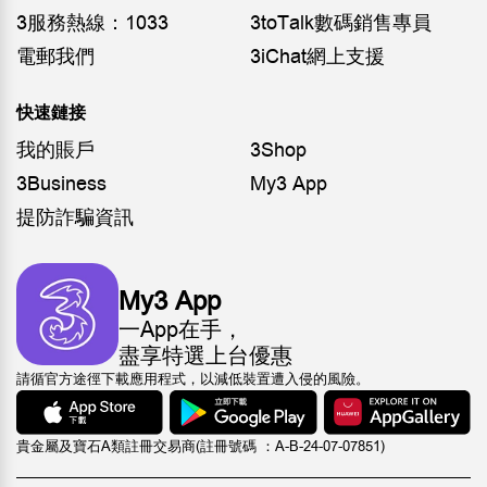
3服務熱線：1033
3toTalk數碼銷售專員
電郵我們
3iChat網上支援
快速鏈接
我的賬戶
3Shop
3Business
My3 App
提防詐騙資訊
My3 App
一App在手，
盡享特選上台優惠
請循官方途徑下載應用程式，以減低裝置遭入侵的風險。
貴金屬及寶石A類註冊交易商(註冊號碼 ：A-B-24-07-07851)