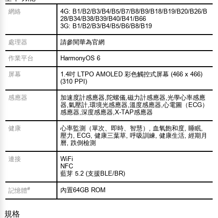
網絡
4G: B1/B2/B3/B4/B5/B7/B8/B9/B18/B19/B20/B26/B
28/B34/B38/B39/B40/B41/B66
3G: B1/B2/B3/B4/B5/B6/B8/B19
處理器
請參閱華為官網
作業平台
HarmonyOS 6
屏幕
1.4吋 LTPO AMOLED 彩色觸控式屏幕 (466 x 466)
(310 PPI)
感應器
加速度計感應器,陀螺儀,磁力計感應器,光學心率感應
器,氣壓計,環境光感應器,溫度感應器,心電圖（ECG）
感應器,深度感應器,X-TAP感應器
健康
心率監測（單次、即時、智慧）, 血氧飽和度, 睡眠,
壓力, ECG, 健康三葉草, 呼吸訓練, 健康生活, 經期月
曆, 跌倒檢測
連接
WiFi
NFC
藍芽 5.2 (支援BLE/BR)
#
內置64GB ROM
記憶體
規格