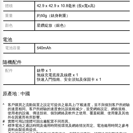
體積
42.9 x 42.9 x 10.8毫米 (長x寬x高)
重量
約50g（錶身剩重）
顏色
星鑽綻放（銀色）
電池
電池容量
540mAh
隨機配件
配件
錶帶 x 1
無線充電底座及線纜 x 1
快速入門指南、安全須知及保固卡 x 1
原產地 : 中國
^
客戶購買之流動裝置之設定可提供之最高上/下載速度，並不與個別客戶所經驗
的速度相同。客戶所經驗的速度會比該規格減少，並受網絡設定、網絡規格、
使用者的設備、傳送技術、個別網絡及軟件之使用、覆蓋範圍、使用量及其他
外在因素而有所影響。
#
實際可用記憶體可因出廠配置不同而異。
*
標準電池之通話時間及備用時間視環境及網絡情況而定。電池備用時間之參考
資料由製造商提供。