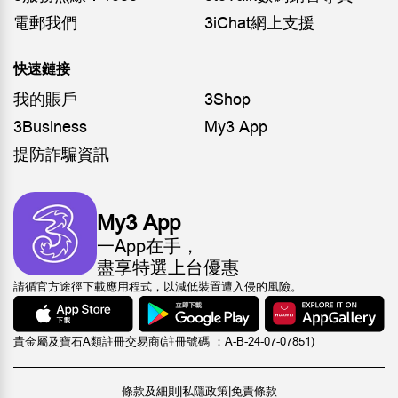
電郵我們
3iChat網上支援
快速鏈接
我的賬戶
3Shop
3Business
My3 App
提防詐騙資訊
My3 App
一App在手，
盡享特選上台優惠
請循官方途徑下載應用程式，以減低裝置遭入侵的風險。
貴金屬及寶石A類註冊交易商(註冊號碼 ：A-B-24-07-07851)
條款及細則
|
私隱政策
|
免責條款