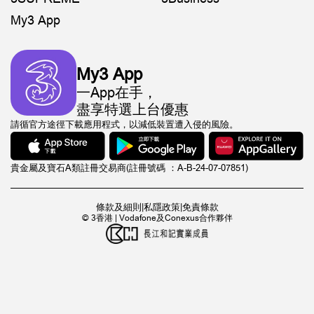
My3 App
My3 App
一App在手，
盡享特選上台優惠
請循官方途徑下載應用程式，以減低裝置遭入侵的風險。
貴金屬及寶石A類註冊交易商(註冊號碼 ：A-B-24-07-07851)
條款及細則
|
私隱政策
|
免責條款
© 3香港 | Vodafone及Conexus合作夥伴