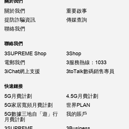
關於我們
關於我們
重要啟事
提防詐騙資訊
傳媒查詢
聯絡我們
聯絡我們
3SUPREME Shop
3Shop
電郵我們
3服務熱線：1033
3iChat網上支援
3toTalk數碼銷售專員
快速鏈接
5G月費計劃
4.5G月費計劃
5G家居寬頻月費計劃
世界PLAN
5G數據三地自「遊」行
我的賬戶
月費計劃
3SUPREME
3Business